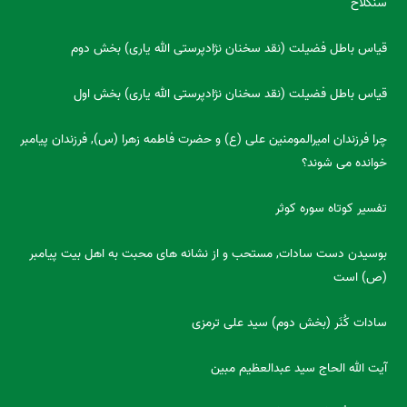
سنگلاخ
قیاس باطل فضیلت (نقد سخنان نژادپرستی الله یاری) بخش دوم
قیاس باطل فضیلت (نقد سخنان نژادپرستی الله یاری) بخش اول
چرا فرزندان امیرالمومنین علی (ع) و حضرت فاطمه زهرا (س), فرزندان پیامبر
خوانده می شوند؟
تفسیر کوتاه سوره کوثر
بوسیدن دست سادات, مستحب و از نشانه های محبت به اهل بیت پیامبر
(ص) است
سادات کُنَر (بخش دوم) سید علی ترمزی
آیت الله الحاج سید عبدالعظیم مبین