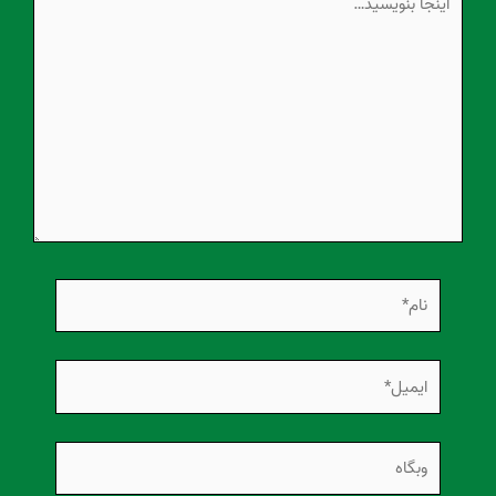
بنویسید…
نام*
ایمیل*
وبگاه