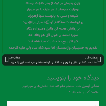
چون یتیمان بر درت از بحر حاجت ایستاد
برمزارت میرسند از هر طرف با هر طریق
شیعه و سنی به پابوست شها ازهرنژاد
بر ابوالسادات سنگلاخ گو (((حسینی یا)))درود
بر روانش هدیه کن والیل وقدرو ان یکاد
سوره الحمد بر خوان قل هو والله احد
کن نثار روح بابا حضرت سید شاه قباد
تقدیم به حسینیان وارادتمندان اقا سید شاه قباد ولی علیه الرحمه
قبلی
بعد
مطلب قبل
مطلب بعد
سادات سنگلاخ در داخل و خارج از سنگلاخ
زندگینامه سلطان سید احمد کبیر (شاه برهنه)
دیدگاه‌ خود را بنویسید
نشانی ایمیل شما منتشر نخواهد شد.
بخش‌های موردنیاز
علامت‌گذاری شده‌اند
*
اینجا