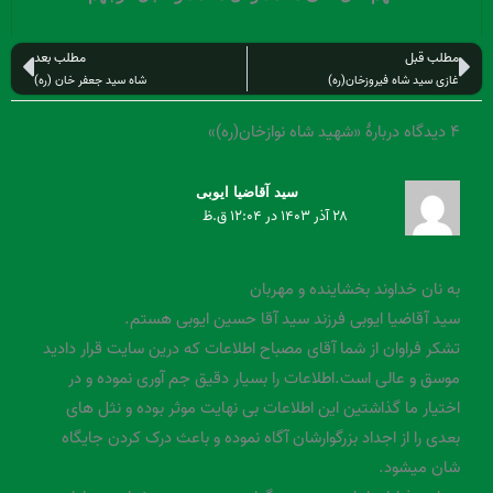
قبلی
بعد
مطلب قبل
مطلب بعد
غازی سید شاه فیروزخان(ره)
شاه سید جعفر خان (ره)
۴ دیدگاه دربارهٔ «شهید شاه نوازخان(ره)»
سید آقاضیا ایوبی
۲۸ آذر ۱۴۰۳ در ۱۲:۰۴ ق.ظ
به نان خداوند بخشاینده و مهربان
سید آقاضیا ایوبی فرزند سید آقا حسین ایوبی هستم.
تشکر فراوان از شما آقای مصباح اطلاعات که درین سایت قرار دادید
موسق و عالی است.اطلاعات را بسیار دقیق جم آوری نموده و در
اختیار ما گذاشتین این اطلاعات بی نهایت موثر بوده و نثل های
بعدی را از اجداد بزرگوارشان آگاه نموده و باعث درک کردن جایگاه
شان میشود.