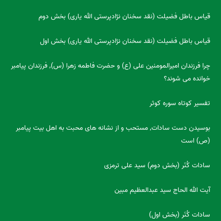
قیاس باطل فضیلت (نقد سخنان نژادپرستی الله یاری) بخش دوم
قیاس باطل فضیلت (نقد سخنان نژادپرستی الله یاری) بخش اول
چرا فرزندان امیرالمومنین علی (ع) و حضرت فاطمه زهرا (س), فرزندان پیامبر
خوانده می شوند؟
تفسیر کوتاه سوره کوثر
بوسیدن دست سادات, مستحب و از نشانه های محبت به اهل بیت پیامبر
(ص) است
سادات کُنَر (بخش دوم) سید علی ترمزی
آیت الله الحاج سید عبدالعظیم مبین
سادات کُنَر (بخش اول)