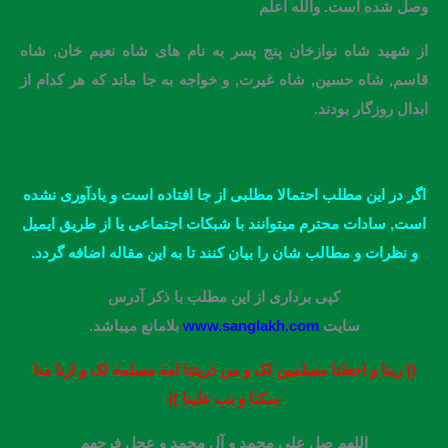
وصل شده است. والله اعلم
از شهید شاه نوازخان پنج پسر به نام های شاه نعیم خان, شاه
قاسم, شاه حسین, شاه غیرت, و خواجه به جا ماند که هر کدام از
ابدال روزگار بودند.
اﮔﺮ در این مطلب احتمالا مطلبی از جا افتاده است و یادآوری نشده
است, سادات محترم میتوانند با شبکات اجتماعی یا از طریق ایمیل
و نظرات و مطالب شان را بیان کنند تا به این مقاله اضافه گردد.
کپی برداری از این مطلب با ذکر آدرس
سایت
www.sanglakh.com
بلامانع میباشد.
(( ربنا و اجعلنا مسلمین لک و من ذریتنا امة مسلمة لک و ارنا منا
سکنا و تب علینا ))
اللهم صل علی محمد و آل محمد و عجل فرجهم