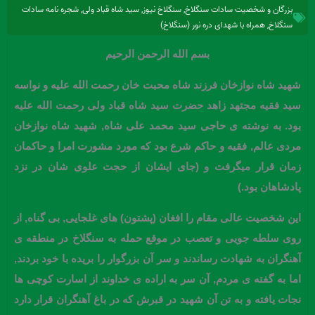
بزرگان و شخصیت سادات سنگلاخ
,
سنگلاخ نیوز
,
سید شاه قباد ولی
,
شجره نامه سادات
سنگلاخ
,
همراه با شهدای دره نور (سنگلاخ)
بسم الله الرحمن الرحیم
شهید شاه نوازخان فرزند شاه محبت خان رحمت الله علیه و نواسه
سید فقیه مجتهد زاهد حضرت سید شاه قباد ولی رحمت الله علیه
بود. به نوشته ی حاجی سید محمد علی شاه, شهید شاه نوازخان
مردی عالم, فقیه و حاکم شرع بود که مورد مشورت امرا و حاکمان
زمان قرار میگرفت و (جای ایشان از حجت علوی شان در نزد
پادشاهان بود.)
این شخصیت عالی مقام را افغان (پشتون) های غلجایی, بی گناه, از
روی سلطه جویی و تعصب در موقع حمله به سنگلاخ در منطقه ی
آهنگران به شهادت رساندند و سر آن بزرگوار را بریده با خود بردند,
اما به گفته ی مردم, آن سر به اراده ی خداوند از اسارت کوچی ها
نجات یافته و به تن آن شهید در قبرش که در باغ آهنگران قرار دارد