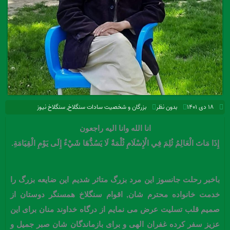
۱۸ دی ۱۴۰۱
بدون نظر
بزرگان و شخصیت سادات سنگلاخ
,
سنگلاخ نیوز
انا الله وانا الیه راجعون
إِذَا مَاتَ الْعَالِمُ ثُلِمَ فِي الْإِسْلَامِ ثُلْمَةٌ لَا يَسُدُّهَا شَيْءٌ إِلَى يَوْمِ الْقِيَامَةِ.
باخبر رحلت جانسوز این مرد بزرگ متاثر شدیم این ضایعه بزرگ را
خدمت خانواده محترم شان, اقوام سنگلاخ همسنگر دوستان از
صمیم قلب تسلیت عرض می نمایم از درگاه خداوند منان برای این
عزیز سفر کرده غفران الهی و برای بازماندگان شان صبر جمیل و