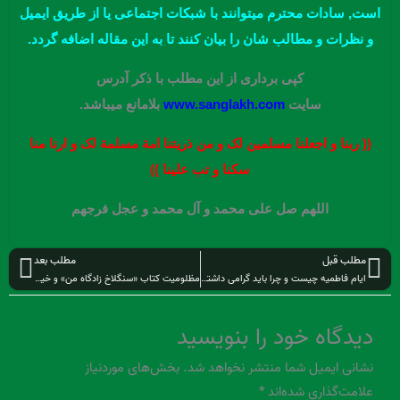
است, سادات محترم میتوانند با شبکات اجتماعی یا از طریق ایمیل
و نظرات و مطالب شان را بیان کنند تا به این مقاله اضافه گردد.
کپی برداری از این مطلب با ذکر آدرس
سایت
www.sanglakh.com
بلامانع میباشد.
(( ربنا و اجعلنا مسلمین لک و من ذریتنا امة مسلمة لک و ارنا منا
سکنا و تب علینا ))
اللهم صل علی محمد و آل محمد و عجل فرجهم
قبلی
بعد
مطلب قبل
مطلب بعد
ایام فاطمیه چیست و چرا باید گرامی داشته شود؟
مظلومیت کتاب «سنگلاخ زادگاه من» و خیانت نابخشودنی جاعل
دیدگاه‌ خود را بنویسید
نشانی ایمیل شما منتشر نخواهد شد.
بخش‌های موردنیاز
علامت‌گذاری شده‌اند
*