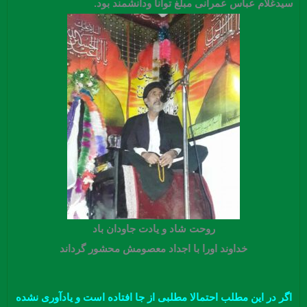
سیدغلام عباس عمرانی مبلغ توانا ودانشمند بود.
روحت شاد و یادت جاودان باد
خداوند اورا با اجداد معصومش محشور گرداند
اﮔﺮ در این مطلب احتمالا مطلبی از جا افتاده است و یادآوری نشده