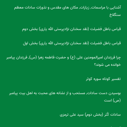
آشنایی با مراسمات, زیارات, مکان های مقدس و نذورات سادات معظم
سنگلاخ
قیاس باطل فضیلت (نقد سخنان نژادپرستی الله یاری) بخش دوم
قیاس باطل فضیلت (نقد سخنان نژادپرستی الله یاری) بخش اول
چرا فرزندان امیرالمومنین علی (ع) و حضرت فاطمه زهرا (س), فرزندان پیامبر
خوانده می شوند؟
تفسیر کوتاه سوره کوثر
بوسیدن دست سادات, مستحب و از نشانه های محبت به اهل بیت پیامبر
(ص) است
سادات کُنَر (بخش دوم) سید علی ترمزی