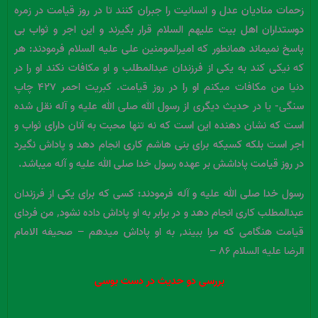
زحمات منادیان عدل و انسانیت را جبران کنند تا در روز قیامت در زمره
دوستداران اهل بیت علیهم السلام قرار بگیرند و این اجر و ثواب بی
پاسخ نمیماند همانطور که امیرالمومنین علی علیه السلام فرمودند: هر
که نیکی کند به یکی از فرزندان عبدالمطلب و او مکافات نکند او را در
دنیا من مکافات میکنم او را در روز قیامت. کبریت احمر ۴۲۷ چاپ
سنگی- یا در حدیث دیگری از رسول الله صلی الله علیه و آله نقل شده
است که نشان دهنده این است که نه تنها محبت به آنان دارای ثواب و
اجر است بلکه کسیکه برای بنی هاشم کاری انجام دهد و پاداش نگیرد
در روز قیامت پاداشش بر عهده رسول خدا صلی الله علیه و آله میباشد.
رسول خدا صلی الله علیه و آله فرمودند: کسی که برای یکی از فرزندان
عبدالمطلب کاری انجام دهد و در برابر به او پاداش داده نشود, من فردای
قیامت هنگامی که مرا ببیند, به او پاداش میدهم – صحیفه الامام
الرضا علیه السلام ۸۶ –
بررسی دو حدیث در دست بوسی