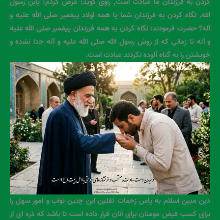
کردن به فرزندان ما عبادت است, راوی گوید: عرض کردم: یابن رسول
الله, نگاه کردن به فرزندان شما یا همه اولاد پیغمبر صلی الله علیه و
آله؟ حضرت فرمودند: نگاه کردن به همه فرزندان پیغمبر صلی الله علیه
و آله تا زمانی که از روش رسول الله صلی الله علیه و آله جدا نشده و
خویشتن را به گناه آلوده نکردند عبادت است.
دین مبین اسلام به پاس زحمات ثقلین این چنین ثواب و امور سهل را
برای کسب فیض مومنان برای آنان قرار داده است تا باشد که ذره ای از