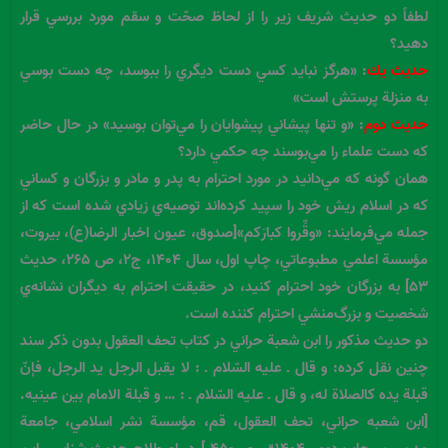
لطفاً دو حديث شريف زير را از لحاظ صحّت و سقم مورد بررسي قرار
دهيد؟
حديث يك
: «هرگز نبايد كسي دست ديگري را ببوسد، چه دست بوسي
به منزلة پرستش است»
حديث دوم
: «و تنها پيشاني پيشوايان را مي‌توان بوسيد» در حال حاضر
كه دست علماء را مي‌بوسند چه حكمي دارد؟
همان گونه كه مي‌دانيد در مورد احترام به پدر و مادر و بزرگان و كساني
كه در اسلام ريش خود را سپيد كرده‌اند توصيه‌ي زيادي شده است كه از
جمله مي‌فرمايند: «وقِّروا كبارَكم»[صدوق، عيون اخبار الرضا(ع)، بيروت،
مؤسسة اعلمي مطبوعاتي، چاپ اول، سال ۱۴۰۴، ج۲، ص ۲۶۵، حديث
۵۳] به بزرگان خود احترام كنيد، در حقيقت احترام به ديگران نشانه‌ي
شخصيت و بزرگ‌منشي احترام كننده است.
دو حديث مذكور را ابن شعبة حراني در كتاب تحف العقول بدون ذكر سند
چنين نقل كرده: و قال ـ عليه السّلام ـ : لا يقبل الرجل يد الرجل، فإنّ
قبلة يده كالصلاة له، و قال ـ عليه السّلام ـ : … و قبلة الامام بين عينيه.
[ابن شعبه حراني، تحف العقول، قم، مؤسسة نشر اسلامي، جامعة