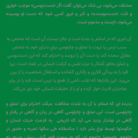
مختلف می‌شود، بی شک می‌توان گفت اگر «دست‌بوسی» موجب خواری
و ذلت «دست‌بوسنده» و کبر و غرور کسی شود که دست او بوسیده
می‌شود، ناپسند و مذموم است.
آن امری که در اسلام رد شده است و جائز نیست, آن است که شخص به
سبب ترس یا ثروت یا تملق و چاپلوسی برای دنیای خود به شخص
مقابل سجده کند یا دست آن را ببوسد و احترام کند که این دست‌بوسی
و تملق به‌طور آشکار با عزت نفس و کرامت انسانی در تضاد است، زیرا
فرد را به بردگی فکری و رفتاری کشانده و استقلال شخصیت را از بین
می‌برد. این رفتارها که اغلب ناشی از طمع یا ترس است، فرد را در برابر
صاحبان قدرت خوار کرده و او را از حقیقت انسانی خود دور می‌کند.
پدیده ای که اسلام با آن به شدت مخالفت میکند احترام برای
تملق و
چاپلوسی است. این تملق و چاپلوسی گاهی در زبان و گاهی در رفتار و
گاهی در نوشتار پدید می آید که تاریخی به قدمت حیات انسان و
حکومتها توسط نوع بشر دارد ! متاسفانه طی سالها تجربه و حضور در
جامعه, خصوصا جامعه ای که به سمت قوم گرایی پیش میرود نه