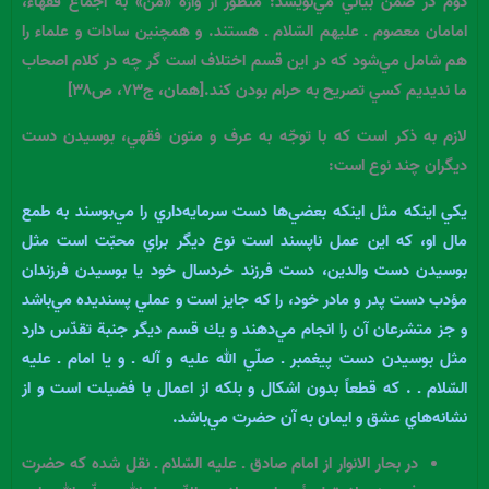
دوم در ضمن بياني مي‌نويسد: منظور از واژة «من» به اجماع فقهاء،
امامان معصوم ـ عليهم السّلام ـ هستند. و همچنين سادات و علماء را
هم شامل مي‌شود كه در اين قسم اختلاف است گر چه در كلام اصحاب
ما نديديم كسي تصريح به حرام بودن كند.[همان، ج۷۳، ص۳۸]
لازم به ذكر است كه با توجّه به عرف و متون فقهي، بوسيدن دست
ديگران چند نوع است:
يكي اينكه مثل اينكه بعضي‌ها دست سرمايه‌داري را مي‌بوسند به طمع
مال او، كه اين عمل ناپسند است نوع ديگر براي محبّت است مثل
بوسيدن دست والدين، دست فرزند خردسال خود يا بوسيدن فرزندان
مؤدب دست پدر و مادر خود، را كه جايز است و عملي پسنديده مي‌باشد
و جز متشرعان آن را انجام مي‌دهند و يك قسم ديگر جنبة تقدّس دارد
مثل بوسيدن دست پيغمبر ـ صلّي الله عليه و آله ـ و يا امام ـ عليه
السّلام ـ . كه قطعاً بدون اشكال و بلكه از اعمال با فضيلت است و از
نشانه‌هاي عشق و ايمان به آن حضرت مي‌باشد.
در بحار الانوار از امام صادق ـ عليه السّلام ـ نقل شده كه حضرت