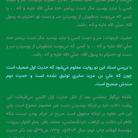
كسي را نبايد بوسيد مگر دست پيامبر خداـ صلّي الله عليه و آله ـ ، يا
كسي كه مي‌بوسد منظورش از بوسيدن سر و دست او، احترام به رسول
الله ـ صلّي الله عليه و آله ـ باشد.
حضرت فرمودند: سر و دست كسي را نبايد بوسيد مگر دست پيامبر خداـ
صلّي الله عليه و آله ـ ، يا كسي كه مي‌بوسد منظورش از بوسيدن سر و
دست او، احترام به رسول الله ـ صلّي الله عليه و آله ـ باشد.
با بررسي اسناد اين دو روايت معلوم مي‌شود كه حديث اول ضعيف است
چون كه علي بن مزيد سابري توثيق نشده است و حديث دوم
سندش صحيح است.
علامه بزرگوار مجلسي بعد از نقل حديث اول كليني مي‌فرمايد: اين
روايت دلالت دارد بر اينكه بوسيدن دست غير معصوم ممنوع است. ولي
اين خبر علاوه بر اينكه مجهول است صريح در حرام بودن نيست بلكه
ظاهر آن دلالت بر كراهت دارد،[مجلسي، محمّد باقر، بحار الانوار، بيروت،
مؤسسة الوفاء، چاپ دوم، سال ۱۴۰۳ق، ج۷۳، ص۳۹]و بعد ذكر حديث