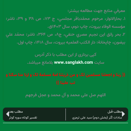
معرفي منابع جهت مطالعه بيشتر:
۱ـ بحارالانوار، مرحوم محمّدباقر مجلسي، ج ۷۳، ص ۳۸ و ۳۹، ناشر:
مؤسسه الوفاء بيروت، چاپ دوم، سال ۱۴۰۳ق.
۲ـ بحر رائق اين نجيم مصري حنفي، ج۸، ص ۳۶۴، ناشر: محمّد علي
بيضون، چاپخانة: دار الكتب العلميه بيروت، سال ۱۴۱۸، چاپ اول.
کپی برداری از این مطلب با ذکر آدرس
سایت
www.sanglakh.com
بلامانع میباشد.
(( ربنا و اجعلنا مسلمین لک و من ذریتنا امة مسلمة لک و ارنا منا سکنا و
تب علینا ))
اللهم صل علی محمد و آل محمد و عجل فرجهم
قبلی
بعد
مطلب قبل
مطلب بعد
سادات کُنَر (بخش دوم) سید علی ترمزی
تفسیر کوتاه سوره کوثر