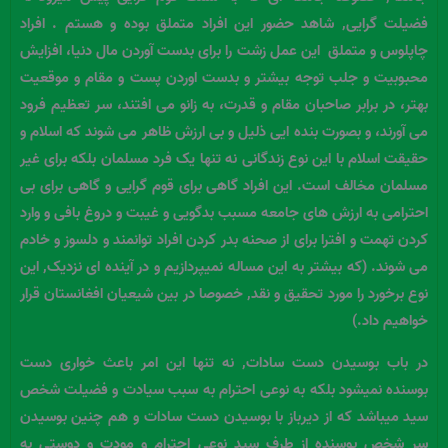
فضیلت گرایی, شاهد حضور این افراد متملق بوده و هستم . افراد
چاپلوس و متملق این عمل زشت را برای بدست آوردن
مال دنيا،
افزایش
محبوبیت و جلب توجه بیشتر و بدست اوردن پست و مقام و موقعیت
بهتر،
در برابر صاحبان مقام و قدرت، به زانو مى ‏افتند، سر تعظيم فرود
مى ‏آورند، و بصورت بنده ايى ذليل و بى ارزش ظاهر مى ‏شوند که اسلام و
حقیقت اسلام با این نوع زندگانی نه تنها یک فرد مسلمان بلکه برای غیر
مسلمان مخالف است.
این افراد گاهی برای قوم گرایی و گاهی برای بی
احترامی به ارزش های جامعه مسبب بدگویی و غیبت و دروغ بافی و وارد
کردن تهمت و افترا برای از صحنه بدر کردن افراد توانمند و دلسوز و خادم
می شوند. (که بیشتر به این مساله نمیپردازیم و در آینده ای نزدیک, این
نوع برخورد را مورد تحقیق و نقد, خصوصا در بین شیعیان افغانستان قرار
خواهیم داد.)
در باب بوسیدن دست سادات, نه تنها این امر باعث خواری دست
بوسنده نمیشود بلکه به نوعی احترام به سبب سیادت و فضیلت شخص
سید میباشد که از دیرباز با بوسیدن دست سادات و هم چنین بوسیدن
سر شخص بوسنده از طرف سید نوعی احترام و مودت و دوستی به