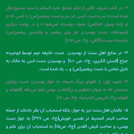
۲- در کتاب شریف کافی از امام صادق علیه السلام با سند صحیح نقل
شده است:« سر و دست کسی جز سر و دست پیغمبر(ص) یا کسی که از
او اراده رسول خدا(ص) بشود، بوسیده نمی‌شود.» و در روایت دیگری
فرموده‌اند، دست بوسیدن جز برای پیغمبر و جانشین پیغمبر(ص)
شایسته نیست.[کافی، ج۲، ص ۱۸۵]
۳- د‌ر منابع اهل سنت از بوسیدن دست خلیفه دوم توسط ابوعبیده
جراح [السنن الکبری، ج۷، ص ۱۰۱] و بوسیدن دست انس به مالک به
دلیل تماس با دست پیغمبر(ص) و … یاد شده است.
۴- شهید اول، از فقهای بزرگ شیعه، به جواز بوسیدن دست برادران
مسلمان که به عنوان تعظیم و بزرگداشت مومن فتوا می‌دهد [القواعد و
الفوائد،ج۲، الدروس الشرعیه، ج۲، ص ۱۸]
۵- عالمان اهل سنت نیز به جواز، بلکه استحباب آن نظر داده‌اند از جمله
صاحب البحر المحیط در تفسیر خویش[ج۶، ص ۳۲۷] به جواز دست
بوسی، و صاحب فیض القدیر [ج۶، ص۱۵] به استحباب آن برای علم و