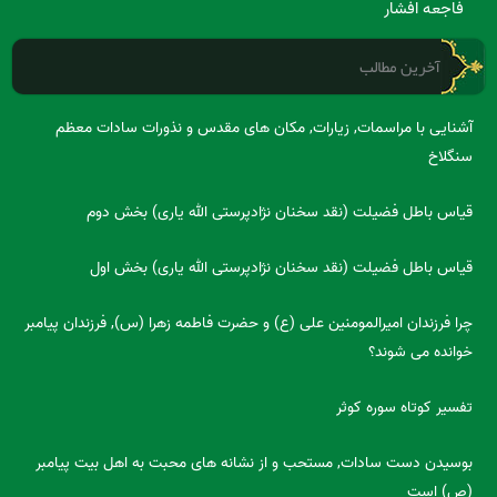
فاجعه افشار
آخرین مطالب
آشنایی با مراسمات, زیارات, مکان های مقدس و نذورات سادات معظم
سنگلاخ
قیاس باطل فضیلت (نقد سخنان نژادپرستی الله یاری) بخش دوم
قیاس باطل فضیلت (نقد سخنان نژادپرستی الله یاری) بخش اول
چرا فرزندان امیرالمومنین علی (ع) و حضرت فاطمه زهرا (س), فرزندان پیامبر
خوانده می شوند؟
تفسیر کوتاه سوره کوثر
بوسیدن دست سادات, مستحب و از نشانه های محبت به اهل بیت پیامبر
(ص) است