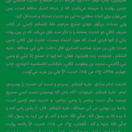
مدرسين، چاپ دوم، ۱۴۰۴ق، ص۴۵۰.] در اصطلاح حديث شناسي اين
چنين روايت را مرسله مي‌نامند كه از درجة اعتبار ساقط است، پس
نمي‌توان براي اثبات مطلبي به اين دو حديث استناد و استدلال كرد.
ولي محدّث بزرگوار جهان تشيّع مرحوم ثقة الاسلام كليني در كتاب
شريف كافي دو حديث مشابه را با ذكر سند نقل مي‌كند كه در بين روات
يكي از آنها فردي است كه مورد اعتماد نيست، حديث اول كافي چنين
است: علي بن مزيد صاحب السابري قال دخلت علي أبي عبدالله ـ عليه
السّلام ـ فتناولت يده فقبلتها، فقال: أما إنها لا تصلح إلاّ لِنَبٍّي أو وصي
نبي.[کليني، محمد بن يعقوب، كافي، دارالكتب الاسلاميه آخوندي، چاپ
چهارم، ۱۳۶۵، ج۲، ص ۱۸۵، حديث ۲] علي بن مزيد مي‌گويد:
خدمت امام صادق ـ عليه السّلام ـ رسيدم و دست آن حضرت را بوسيدم،
امام ـ عليه السّلام ـ فرمودند: آگاه باش كه بوسيدن دست كسي صحيح
نيست مگر دست پيامبر يا وصي پيامبر، و حديث دوم چنين است:
رفاعة بن موسي عن أبي عبدالله ـ عليه السّلام ـ قال: لا يقبل رأس أحد و
لا يده إلا يد رسول الله ـ صلّي الله عليه و آله ـ أو من اريد به رسول الله ـ
صلّي الله عليه و آله ـ [همان، ج۲، ص ۱۸۵، حديث ۲] رفاعه روايت
مي‌كند از امام صادق ـ عليه السّلام ـ كه آن حضرت فرمودند: سر و دست