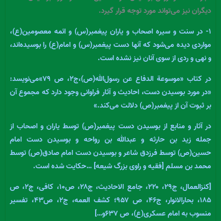
دیگران نیز می‌تواند مورد توجه قرار گیرد.
۱- در سنت و سیره اصحاب و یاران پیغمبر(س) و ائمه معصومین(ع)،
مواردی دیده می‌شود که آنها دست پیغمبر(س) و امام(ع) را بوسیده‌اند،
و نهی و ردی از سوی آنان نیز نشده است.
در کتاب «موسوعة الدفاع عن رسول‌الله(ص)،ج۲، ص ۷۹‌»می‌نویسد:
«در مورد بوسیدن دست، احادیث و آثار فراوانی وجود دارد که مجموع آن
بر ثبوت آن از پیغمبر(ص) دلالت می‌کند.»
در آثار و منابع از بوسیدن دست پیغمبر(ص) توسط یاران و اصحاب از
جمله زید بن حارثه و عبدالله بن رواحه و بوسیدن دست امام
حسین(ص) توسط فرزدق شاعر و بوسیدن دست امام صادق(ص) توسط
محمد بن مسلم [فقیه و راوی بزرگ شیعه] …حکایت شده است.
[کنزالعمال، ج۲۹، ۲۲۰، جامع الاحادیث، ج۲۸، ص۱۰، کافی، ج۲، ص
۱۸۵، بحارالانوار، ج۴۶، ص ۹۵۷؛ کشف العمه، ج۲، ص۴۳، تفسیر
منسوب به امام عسکری(ع)، ص ۶۳۷و…]