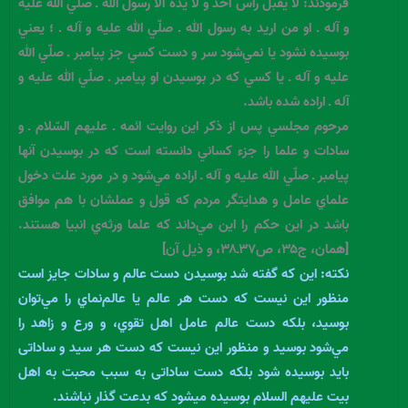
فرمودند: لا يقبل رأس احد و لا يده الاّ رسول الله ـ صلّي الله عليه
و آله ـ او من اريد به رسول الله ـ صلّي الله عليه و آله ـ ؛ يعني
بوسيده نشود يا نمي‌شود سر و دست كسي جز پيامبر ـ صلّي الله
عليه و آله ـ يا كسي كه در بوسيدن او پيامبر ـ صلّي الله عليه و
آله ـ اراده شده باشد.
مرحوم مجلسي پس از ذكر اين روايت ائمه ـ عليهم السّلام ـ و
سادات و علما را جزء كساني دانسته است كه در بوسيدن آنها
پيامبر ـ صلّي الله عليه و آله ـ اراده مي‌شود و در مورد علت دخول
علماي عامل و هدايتگر مردم كه قول و عملشان با هم موافق
باشد در اين حكم را اين مي‌داند كه علما ورثه‌ي انبيا هستند.
[همان، ج۳۵، ص۳۷ـ۳۸، و ذيل آن]
نكته: اين كه گفته شد بوسيدن دست عالم و سادات جايز است
منظور اين نيست كه دست هر عالم يا عالم‌نماي را مي‌توان
بوسيد، بلكه دست عالم عامل اهل تقوي، و ورع و زاهد را
مي‌شود بوسيد و منظور این نیست که دست هر سید و ساداتی
باید بوسیده شود بلکه دست ساداتی به سبب محبت به اهل
بیت علیهم السلام بوسیده میشود که بدعت گذار نباشند.