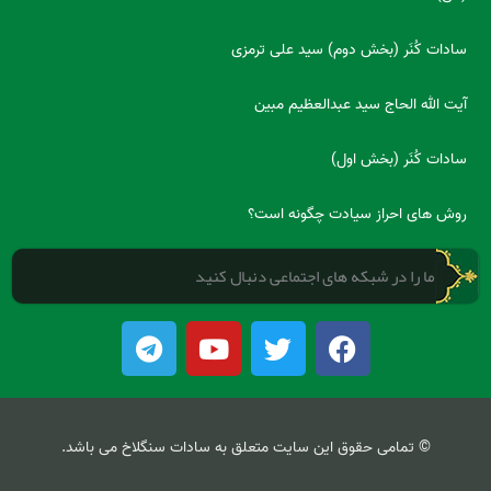
سادات کُنَر (بخش دوم) سید علی ترمزی
آیت الله الحاج سید عبدالعظیم مبین
سادات کُنَر (بخش اول)
روش های احراز سیادت چگونه است؟
ما را در شبکه های اجتماعی دنبال کنید
T
Y
T
F
e
o
w
a
l
u
i
c
e
t
t
e
g
u
t
b
© تمامی حقوق این سایت متعلق به سادات سنگلاخ می باشد.
r
b
e
o
a
e
r
o