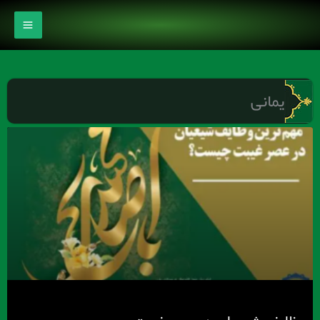
رش
ه
حتوا
یمانی