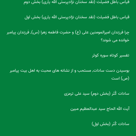
قیاس باطل فضیلت (نقد سخنان نژادپرستی الله یاری) بخش دوم
قیاس باطل فضیلت (نقد سخنان نژادپرستی الله یاری) بخش اول
چرا فرزندان امیرالمومنین علی (ع) و حضرت فاطمه زهرا (س), فرزندان پیامبر
خوانده می شوند؟
تفسیر کوتاه سوره کوثر
بوسیدن دست سادات, مستحب و از نشانه های محبت به اهل بیت پیامبر
(ص) است
سادات کُنَر (بخش دوم) سید علی ترمزی
آیت الله الحاج سید عبدالعظیم مبین
سادات کُنَر (بخش اول)