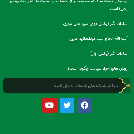
بوسیدن دست سادات, مستحب و از نشانه های محبت به اهل بیت پیامبر
(ص) است
سادات کُنَر (بخش دوم) سید علی ترمزی
آیت الله الحاج سید عبدالعظیم مبین
سادات کُنَر (بخش اول)
روش های احراز سیادت چگونه است؟
ما را در شبکه های اجتماعی دنبال کنید
Y
T
F
o
w
a
u
i
c
t
t
e
u
t
b