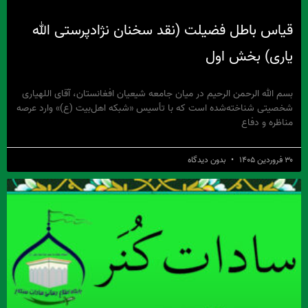
قیاس باطل فضیلت (نقد سخنان نژادپرستی الله
یاری) بخش اول
​بسم الله الرحمن الرحیم در میان جامعه شیعیان افغانستان، آقای اللهیاری
شخصیتی شناخته‌شده است که با تأسیس «شبکه اهل‌بیت (ع)» وارد عرصه
مناظره و دفاع
۳۰ فروردین ۱۴۰۵
بدون دیدگاه