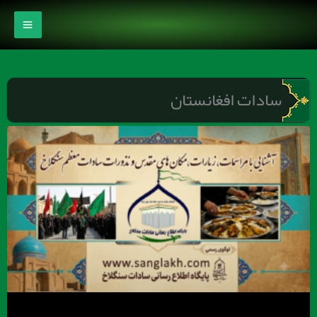
رش
ه
حتوا
سادات افغانستان
برگه
برگه
برگه
برگه
برگه