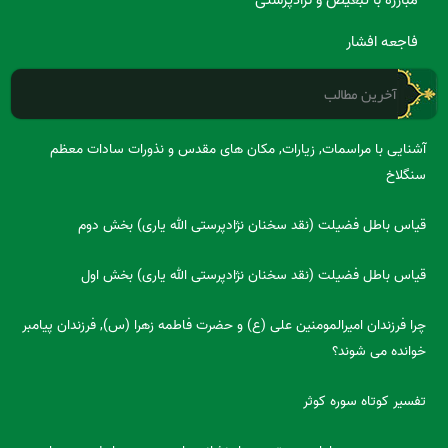
فاجعه افشار
آخرین مطالب
آشنایی با مراسمات, زیارات, مکان های مقدس و نذورات سادات معظم
سنگلاخ
قیاس باطل فضیلت (نقد سخنان نژادپرستی الله یاری) بخش دوم
قیاس باطل فضیلت (نقد سخنان نژادپرستی الله یاری) بخش اول
چرا فرزندان امیرالمومنین علی (ع) و حضرت فاطمه زهرا (س), فرزندان پیامبر
خوانده می شوند؟
تفسیر کوتاه سوره کوثر