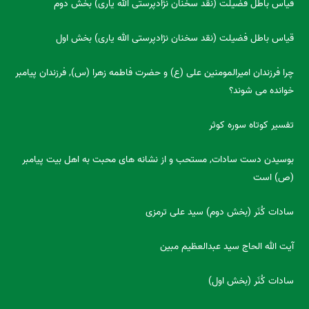
قیاس باطل فضیلت (نقد سخنان نژادپرستی الله یاری) بخش دوم
قیاس باطل فضیلت (نقد سخنان نژادپرستی الله یاری) بخش اول
چرا فرزندان امیرالمومنین علی (ع) و حضرت فاطمه زهرا (س), فرزندان پیامبر
خوانده می شوند؟
تفسیر کوتاه سوره کوثر
بوسیدن دست سادات, مستحب و از نشانه های محبت به اهل بیت پیامبر
(ص) است
سادات کُنَر (بخش دوم) سید علی ترمزی
آیت الله الحاج سید عبدالعظیم مبین
سادات کُنَر (بخش اول)