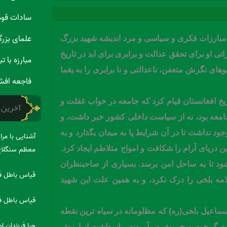
سادات قو
علمای بزر
ه مبارزات فکری و سیاسی و مرد اندیشه شهید بزرگ
تی او برای تحقق عدالت و برابری برای ابد در تاریخ
مبارزه با 
ی نگرش متعفن، ناعدالتی و نا برابری را به یغما
فاجعه افش
ريخ افغانستان قيام کرد که جامعه در خواب غفلت و
آخرین 
عه بود، نه از سياست داخلی کشور خبر داشت، و
د نداشت تا در آن شرايط پا به ميدان بگذارد و به
آشنایی با مر
معظم سنگلا
 دريای آرام را شکافت و امواج متلاطم ايجاد کرد.
شود تا به ساحل امن برسد. بسياری از صاحبنظران
قیاس باطل فض
امه بلخی را درک نکرد، و به همين علت این شهید
قیاس باطل فض
اعیل بلخی(ره) که مظلومانه در سیاه ترین نقطه
چرا فرزندان 
ه سترگ خود به خروش در آوردند ، پاسداشت از ارزش