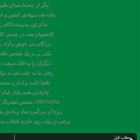
مگر از صحنۀ بستان طبی
پخته شد میوۀ هر کشور و خا
ما از این مدرسه ناکام ر
کامجویان همه در جستن کام
بردگان سر خوش و آزاد به 
ملتی بر در یک شخص غلام 
دیگران را به فلک سبقت د
رفتن ما به عقب هم به دوا
بلخیا نکبت و ادبار ز سس
چارۀ این همه یکبار قیام 
۱۳۳۶/۱۲/۲۸ محبس دهمزنگ کابل/افغانستان
روح آن بزرگمرد شاد و یادش هم
برشی از بیایه روند فکری انقلاب سبز ۲۳ سرطان ۹
مطلب قبل