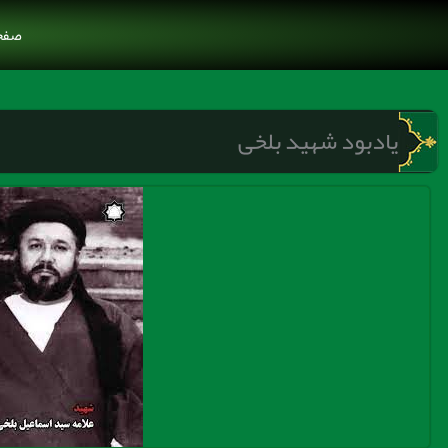
رش
صفح
ه
حتوا
یادبود شهید بلخی