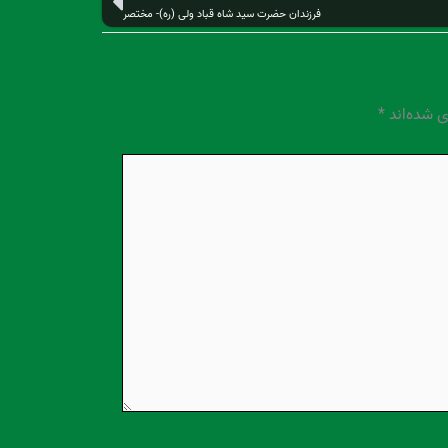
بعدی
فرزندان حضرت سید شاه قباد ولی (ره)- مختصر
ی شده‌اند
*