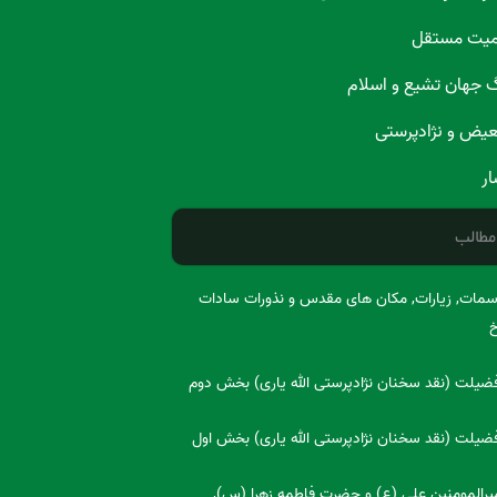
میت مستقل
گ جهان تشیع و اسلام
تبعیض و نژادپرستی
ار
مطالب
اسمات, زیارات, مکان های مقدس و نذورات سادات
خ
یلت (نقد سخنان نژادپرستی الله یاری) بخش دوم
یلت (نقد سخنان نژادپرستی الله یاری) بخش اول
امیرالمومنین علی (ع) و حضرت فاطمه زهرا (س),