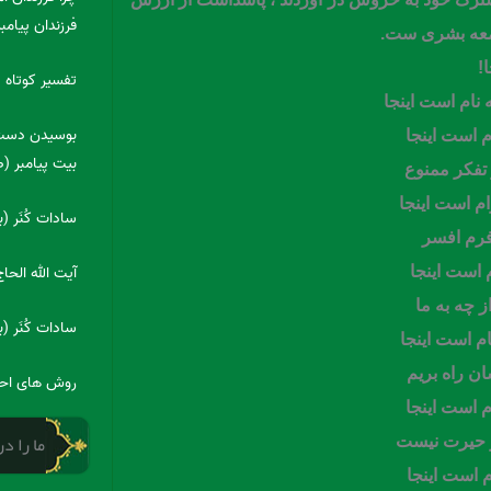
فرزندان پیامب
امعه بشری ست.
!
تفسیر کوتاه 
ام است اینجا
بوسیدن دست 
م است اینجا
بیت پیامبر 
تفکر ممنوع
م است اینجا
سادات کُنَر 
فرم افسر
آیت الله الح
 است اینجا
 چه به ما
سادات کُنَر 
 است اینجا
ن راه بریم
روش های احر
 است اینجا
ما را د
ز حیرت نیست
 است اینجا