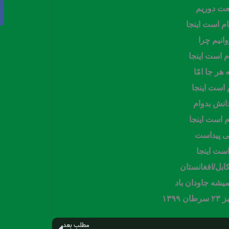
عت دوریم
م است اینجا
وانیم چرا
 است اینجا
هر جا امّا
است اینجا
انش بدوام
م است اینجا
تی پیداست
است اینجا
یشه جاودان باد
۱۳۹
مطلب بعد