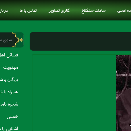
ه اصلی
سادات سنگلاخ
گالری تصاویر
تماس با ما
دربار
منوی م
فضائل اهل
مهدویت
بزرگان و 
همراه با ش
شجره نامه
خمس
آشنایی با 