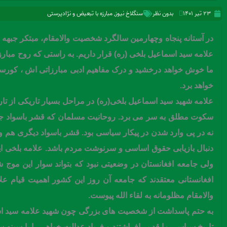
۲۳ تیر ۱۴۰۱
بدون نظر
سنگلاخ نیوز
,
مبارزه با تبعیض و نژادپرستی
در آستانه پنجاه و‌چهارمین سالگرد شخصیت والامقام، مبتکر جبه
علامه سید اسماعیل بلخی (ره) قرار داریم. به راستی که روح مبارزا
ما خوش خواهد درخشید و درک مفاهیم ادبی مبارزاتی اش ، کورسوها
خواهد برد.
علامه شهيد سيد اسماعيل بلخی(ره) در مراحل بسيار تاريکی از تا
سکوت مطلق به سر می برد. روحانيت مسلمان که قشر باسواد جام
نه در پی وارد شدن در پيکار سياسی بود. قشر باسواد ديگری هم وجو
دنبال بازیابی حقوق اساسی و سرنوشت مردم باشد. علامه بلخی اين
ولی جامعه افغانستان در وضعيتی نبود که بتواند سوار اين موج 
افغانستانی معتقدند که جامعه آن روز اين کشور اهميت قيام عل
والامقام مظلومانه به لقاء الله پيوست.
به حتم پاسداشت از شخصیت های بزرگی چون شهید علامه سید اسم
تاریخ سیاسی ما قد بر افراشتند و فریاد عدالت خواهی را با سین