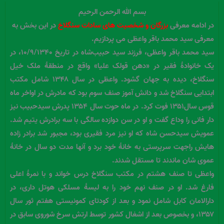
بسم الله الرحمن الرحیم
در ادامه معرفی
بزرگان و شخصیت های سادات سنگلاخ
در این بخش به
معرفی سید محمد باقر واعظی می پردازیم.
سید محمد باقر واعظی، فرزند سید حبیب‌شاه در تاریخ ۱۰/۹/۱۳۴۰، در
یک خانوادۀ فقیر در «دهن قولک علیا» واقع در منطقۀ ملک خیل
سنگلاخ، دیده به جهان گشود. واعظی در سال ۱۳۴۸ شامل مکتب
ابتدایی سنگلاخ شد و دانش آموز صنف سوم بود که مادرش در اواخر ماه
قوس سال۱۳۵۱ فوت کرد. در ماه حوت سال ۱۳۵۴ پدرش سیدحبیب نیز
دار فانی را وداع گفت و او در سن دوازده سالگی با سه برادرش یتیم شد.
عمویش سیدحسن شاه که او نیز مرد فقیری بود، مجبور شد برادر زاده
هایش راجهت سرپرستی به خانۀ خود برد و آنها مدت دو سال در خانۀ
عموی شان ماندند تا مستقل شدند.
واعظی تا صنف هشتم در مکتب سنگلاخ درس خواند و با نمرۀ اعلی
فارغ شد. او در صنف نهم خود را به لیسۀ مسلکی هوتل داری، در
دارالامان کابل شامل نمود و بعد از کودتای کمونیستی هفتم ثور سال
۱۳۵۷، و بخصوص بعد از اشغال کشور توسط ارتش سرخ شوروی سابق در