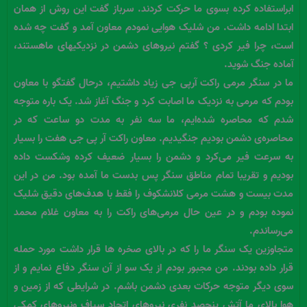
ابراستفاده کرده بسوی ما حرکت کردند. سرباز گفت این روش از همان
ابتدا ادامه داشت. من شلیک هوایی نمودم معاون آمد و گفت چه شده
است، چرا فیر کردی ؟ گفتم نیروهای دشمن در نزدیکیهای ماهستند،
آماده جنگ شوید.
ما در سنگر مرمی راکت آرپی جی زیاد داشتیم، درحال گفتگو با معاون
بودم که مرمی به نزدیک ما اصابت کرد و جنگ آغاز شد. یک باره متوجه
شدم که محاصره شده‌ایم، ما سه نفر به مدت دو ساعت که در
محاصره‌ی دشمن بودیم جنگیدیم. معاون راکت آر پی جی هفت را بسیار
به سرعت فیر می‌کرد و دشمن را بسیار ضعیف کرده وشکست داده
بودیم و تقریبا تمام مناطق سنگر پس بدست ما آمده بود. من در این
مدت بیست و هشت مرمی کلانشکوف را فقط با هدف‌های دقیق شلیک
نموده بودم و در عین حال مرمی‌های راکت را به معاون غلام محمد
می‌رساندم.
متجاوزین یک سنگر ما را که در بالای صخره ها قرار داشت مورد حمله
قرار داده بودند. من مجبور بودم از یک سو از آن سنگر دفاع نمایم و از
سوی دیگر متوجه حرکات بعدی دشمن باشم. در شرایطی که از زمین و
هوا بالای ما آتش پنجصد نفری نیروهای اتحاد سیاف ونیروهای کمکی