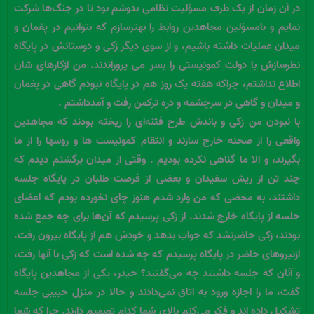
در آن زمان از یک طرف مسؤلیت نظامی بدوشم بود تا در جنگ‌ها شرکت
نمایم و بامسؤلین مجاهدین روابط را بهترسازم که بتوانیم در پغمان و
میدان عملیات داشته باشیم، و از سوی دیگر زکی و دوستانش در پایگاه
نظرسازش با دولت کمونیستی را بسر می پروراندند. من ازکارهای شان
اطلاع نداشتم، چراکه هفته یک روز هم در پایگاه نبودم گاهی در پغمان
و میدان و گاهی در سرچشمه و دره ترکمن رفت و آمدداشتم .
با نبودن من زکی و باندش طرح فتنه‌ای را ریخته بودند که مجاهدین
واقعی را از صحنه خارج سازند و انتقام کمونیست ها و روسها را از ما
بگیرند، و الا ما گناهی نکرده بودیم . وقتی از میدان برگشتم دیدم که
چند تن از ریش سفیدان و بعضی از فرصت طلبان در پایگاه جلسه
داشتند. به محضی که من وارد شدم هنوز چای نخورده بودم که اعضای
جلسه از پایگاه خارج شدند. از زکی پرسیدم که آن‌ها برای چه جمع شده
بودند، زکی حاضرنشد که جواب بدهد و خودش هم از پایگاه بیرون رفت.
ازنیروهای حاضر در پایگاه پرسیدم که چه شده است که زکی با آنها رفت،
و آنان که جلسه داشتند چه می‌گفتند؟ حیدر، یکی از مجاهدین پایگاه
گفت، ما را اجازه ورود به اتاق نمی‌دادند و حالا در منزل حبیبی جلسه
تشکیل داده اند و فکر می‌کنم بالای شما کدام تصمیم دارند. چرا که شما