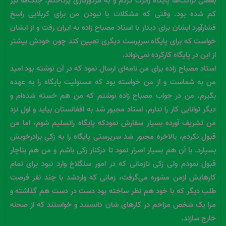
بعضی نزاکت‌ها پایگاه راترک کردم و به مزدورکاری پرداختم. جنگ‌ها نیز
کم شده بود. وقتی که مشکلات با نبودن من برای کربلایی راسخ
فشارآورد ایشان برای دیدار با استاد مصباح زاده به ایران رفت و از ایشان
خواست که برای پایگاه سرپرست دیگری تعیین کند چون خودش بیشتر
از این در پایگاه کارکرده نمی‌تواند.
استاد مصباح زاده برای من نامه‌ای ارسال نمود که در آن نوشته بود امید
من به شماست و از من خواسته بود که مسئولیت پایگاه را به عهده
بگیرم. من در جواب مصباح زاده نوشتم که من هم خسته شده‌ام و
دیگر توانایی کار را ندارم. استاد مجبور شد به افغانستان بیاید و اول نزد
من تشریف آورده بسیار سفارش نمودکه پایگاه راتسلیم شوم، اما من
قبول نکردم، بالاخره مجبور شد سرپرستی پایگاه را به زکی برادرخویش
بسپارد. با آن هم بسیار اصرار نمود تا درکنار زکی باشم و من هم بناچار
قبول نمودم ولی زکی تازمانی که در امور سنگلاخ وارد نبود برای تمام
کارهایش ازمن مشوره می‌گرفت، زمانی که واردشد با چند نفر فرصت
طلب دیگر که با خود هم نظر ساخته بود دست در دست هم گذاشته و
مرا یک شخص مزاحم در کارهای شان دانستند و خواستند که از صحنه
خارج سازند.