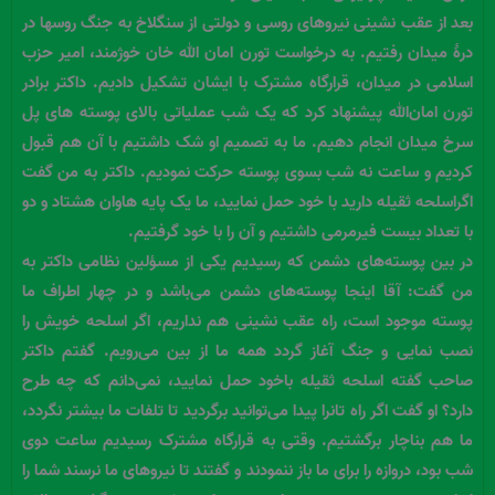
بعد از عقب نشینی نیروهای روسی و دولتی از سنگلاخ به جنگ روسها در
درۀ میدان رفتیم. به درخواست تورن امان الله خان خوژمند، امیر حزب
اسلامی در میدان، قرارگاه مشترک با ایشان تشکیل دادیم. داکتر برادر
تورن امان‌الله پیشنهاد کرد که یک شب عملیاتی بالای پوسته های پل
سرخ میدان انجام دهیم. ما به تصمیم او شک داشتیم با آن هم قبول
کردیم و ساعت نه شب بسوی پوسته حرکت نمودیم. داکتر به من گفت
اگراسلحه ثقیله دارید با خود حمل نمایید، ما یک پایه هاوان هشتاد و دو
با تعداد بیست فیرمرمی داشتیم و آن را با خود گرفتیم.
در بین پوسته‌های دشمن که رسیدیم یکی از مسؤلین نظامی داکتر به
من گفت: آقا اینجا پوسته‌های دشمن می‌باشد و در چهار اطراف ما
پوسته موجود است، راه عقب نشینی هم نداریم، اگر اسلحه خویش را
نصب نمایی و جنگ آغاز گردد همه ما از بین می‌رویم. گفتم داکتر
صاحب گفته اسلحه ثقیله باخود حمل نمایید، نمی‌دانم که چه طرح
دارد؟ او گفت اگر راه تانرا پیدا می‌توانید برگردید تا تلفات ما بیشتر نگردد،
ما هم بناچار برگشتیم. وقتی به قرارگاه مشترک رسیدیم ساعت دوی
شب بود، دروازه را برای ما باز ننمودند و گفتند تا نیروهای ما نرسند شما را