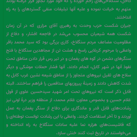
داخل، سنگلاخی‌های زخم خورده را که خود مورد تجاوز قرار گرفته بودند
متهم به خیانت نموده و علیه آنها تبلیغات منفی گستردهای را به راه
انداختند.
جبران شکست حزب وحدت به رهبری آقای مزاری که در آن زمان
شکست همه شیعیان محسوب می‌شد در فاجعه افشار، و دفاع از
مظلومیت مضاعف مردم سنگلاخ، کاری بزرگی بود که سید محمد باقر
واعظی با مرحوم کربلایی راسخ و هشت تن از مجاهدین سنگلاخ با فتح
سنگرهای دشمن در کوه های پغمان و در تیر رس قرار دادن مناطق تحت
نفوذ آنها در شهر کابل، انجام دادند. آنها فشار حملات موشکی و دیگر
سلاح های ثقیل نیروهای متجاوز را از مناطق شیعه نشین غرب کابل به
شدت کاهش دادند و زمینۀ پیروزیهای مدافعین را فراهم ساختند. البته
قابل ذکر است که نیروهای تحت امر شهید سیدحسین علوی از قول
غلام حسین و بخصوص معاون غلام محمد، از منطقه وزیر درۀ اونی نیز
رشادت‌های قابل قدر و ماندگاری برای دفاع از سنگر پغمان به عمل
آوردند و تا آخر استقامت کردند. واعظی با این رشادت توانست توطئه‌ای را
که فاشیست‌های هزاره نما علیه سادات سنگلاخ به راه انداخته و
می‌خواستند در تاریخ ثبت کنند خنثی سازد.