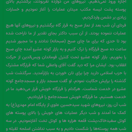
اجازه ورود نمی‌دهیم. نیروهای من دوازده نفربودند، برگشتیم بالای
پوسته پشت لیسه مکتب میدان عملیات را آغاز نمودیم و خسارات
زیادی بر دشمن واردکردیم.
فردای آن شب بعد از نماز صبح به قرار گاه برگشتیم و نیروهای آنها هیچ
عملیات ننموده بودند. از آن سبب داکتر بجای تقدیر از ما ناراحت شده
بود تا حدی که برای ما چای صبح (صبحانه) ندادند و ما مجبور شدیم
ساعت ده صبح قرارگاه را ترک کنیم و به بازار کوته عشرو آمده چای صبح
را بخوریم. بازار کوته عشرو تحت کنترل قوماندان ویس‌الدین از حرکت
انقلاب بود. ایشان مرا که دید گفت آقای واعظی شما که قرارگاه مشترک
با حزب اسلامی دارید چرا برای نان خوردن به بازارآمدید. سرگذشت شب
گذشته را برایش حکایت نمودم. او گفت مسجد بازار و مسجدجامع کوته
عشرو در خدمت شماست. هرکدام را قرارگاه خویش قرار می‌دهید ما در
خدمت هستیم. ما قرارگاه خویش مسجدجامع را قراردادیم.
شب آن روز، نیروهای شهید سیدحسین علوی از پایگاه امام مهدی(ع) به
کمک ما آمدند و شب دیگر عملیات های خویش را بالای پوسته های
کوتل سفیدخاک،پشت قلعه هزاره ها و کوتل تخت آغازنمودیم. در سه
شب همه پوسته‌ها را شکست دادیم و به سبب نداشتن اسلحه ثقیله و