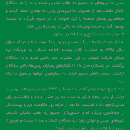
شدن ما نیروهای ما مجبور به عقب نشینی شدند و ما را به سنگلاخ
انتقال دادند. بعد از عملیات ما نیروهای روس به پغمان حمله کردند و
مجاهدین پغمان منطقه را ترک نمودند که در نتیجه قرارگاه ما بدست
روسها افتاد و اسلحه ومهمات ما بکلی در پغمان از بین رفت.
۲- مقاومت در سنگلاخ و عملیات در میدان
بعد از دوماه زخم‌های پا و دستم بهبود پیدا نمود، بازهم درماه میزان
سال ۱۳۶۵ به عملیات بالای پوسته خواجه میدانی به نهرفولاد درۀ
میدان شرکت نمودم. در این عملیات هم زخمی شدم و به سنگلاخ
برگشتم. در زمستان سال ۱۳۶۵ فشارهای بمباران روس‌ها بالای سنگلاخ
زیادشد. مردم بازهم مجبور شدند به مغارههای کوهها وسموج ها پناه
ببرند.
تازه ازدواج نموده بودم که در ماه سرطان ۱۳۶۶ قویترین نیروهای روسی و
دولتی از زمین وهوا بالای ما مدت ده روز فشار آوردند و توانستیم برای
مدتی ازخود دفاع نماییم، اما بعد از هژده روز مقاومت من و بیست نفر
از مجاهدین پایگاه امام حسین(ع) مجبور به عقب نشینی شدیم.
نیروهای روسی و دولتی وارد درۀ سنگلاخ شدند و بعد از بیست و دو روز از
ترس عملیات پارتیزانی عقب نشینی کردند.