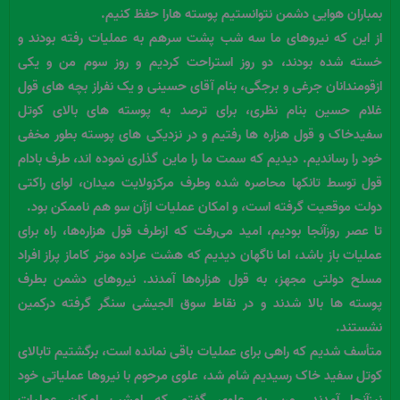
بمباران هوایی دشمن نتوانستیم پوسته هارا حفظ کنیم.
از این که نیروهای ما سه شب پشت سرهم به عملیات رفته بودند و
خسته شده بودند، دو روز استراحت کردیم و روز سوم من و یکی
ازقومندانان جرغی و برجگی، بنام آقای حسینی و یک نفراز بچه های قول
غلام حسین بنام نظری، برای ترصد به پوسته های بالای کوتل
سفیدخاک و قول هزاره ها رفتیم و در نزدیکی های پوسته بطور مخفی
خود را رساندیم. دیدیم که سمت ما را ماین گذاری نموده اند، طرف بادام
قول توسط تانکها محاصره شده وطرف مرکزولایت میدان، لوای راکتی
دولت موقعیت گرفته است، و امکان عملیات ازآن سو هم ناممکن بود.
تا عصر روزآنجا بودیم، امید می‌رفت که ازطرف قول هزاره‌ها، راه برای
عملیات باز باشد، اما ناگهان دیدیم که هشت عراده موتر کاماز پراز افراد
مسلح دولتی مجهز، به قول هزاره‌ها آمدند. نیروهای دشمن بطرف
پوسته ها بالا شدند و در نقاط سوق الجیشی سنگر گرفته درکمین
نشستند.
متأسف شدیم که راهی برای عملیات باقی نمانده است، برگشتیم تابالای
کوتل سفید خاک رسیدیم شام شد، علوی مرحوم با نیروها عملیاتی خود