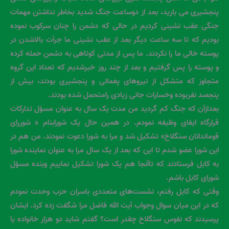
پنجشیری می بارید، بعد از دوساعت جنگ شدید بخاطر نداشتن مهمات
جنگی عقب نشینی کردیم در حالی که دشمن را چنان سرکوب نموده
بودیم که تا سه ساعت دیگر بعد از عقب نشینی ما جرأت بالاشدن در
پوسته خالی ما را نکردند. ما پس از مدتی کوتاهی به دشمن حمله کرده
و پوسته را پس گرفتیم و بعد از چند روز خبرشدیم که تعداد این گروه
متجاوز که متشکل از نیروهای پغمانی و پنجشیری بودند، بیش از
پنجصد نفربوده وخسارات جانی زیادی رامتحمل شده بودند.
بعدازآن که جنگ کم گردید من مدت یک سال به عنوان مسؤل تدارکات
قرارگاه ایفای وظیفه نمودم. در همین حال یک شورابنام « شوررای
قوماندانان سنگلاخ» تشکیل شد و مرا به شورا دعوت نمودند. من هم در
این شورا عضو شدم تا این که بعد از یک سال مرا به عنوان نماینده شورا
به کابل فرستادند که تاآنجا هم یک شورا تشکیل نماییم وبنده مسؤل
شورای کابل باشم.
وقتی که کابل رفتم، نشست‌های متعددی باسران حزب وحدت نمودم
که در این میان سوال وجواب آیت الله فاضل مرا شگفت زده کرد. ایشان
پرسیدند که نفوس سنگلاخ چقدر است؟ گفتم شاید دو هزار خانواده یا