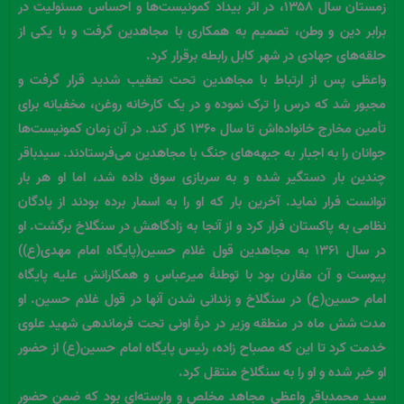
زمستان سال ۱۳۵۸، در اثر بیداد کمونیست‌ها و احساس مسئولیت در
برابر دین و وطن، تصمیم به همکاری با مجاهدین گرفت و با یکی از
حلقه‌های جهادی در شهر کابل رابطه برقرار کرد.
واعظی پس از ارتباط با مجاهدین تحت تعقیب شدید قرار گرفت و
مجبور شد که درس را ترک نموده و در یک کارخانه روغن، مخفیانه برای
تأمین مخارج خانواده‌اش تا سال ۱۳۶۰ کار کند. در آن زمان کمونیست‌ها
جوانان را به اجبار به جبهه‌های جنگ با مجاهدین می‌فرستادند. سیدباقر
چندین بار دستگیر شده و به سربازی سوق داده شد، اما او هر بار
توانست فرار نماید. آخرین بار که او را به اسمار برده بودند از پادگان
نظامی به پاکستان فرار کرد و از آنجا به زادگاهش در سنگلاخ برگشت. او
در سال ۱۳۶۱ به مجاهدین قول غلام حسین(پایگاه امام مهدی(ع))
پیوست و آن مقارن بود با توطئۀ میرعباس و همکارانش علیه پایگاه
امام حسین(ع) در سنگلاخ و زندانی شدن آنها در قول غلام حسین. او
مدت شش ماه در منطقه وزیر در درۀ اونی تحت فرماندهی شهید علوی
خدمت کرد تا این که مصباح زاده، رئیس پایگاه امام حسین(ع) از حضور
او خبر شده و او را به سنگلاخ منتقل کرد.
سید محمدباقر واعظی مجاهد مخلص و وارسته‌ای بود که ضمن حضور