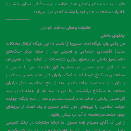
آقای سید محمدباقر واعظی به در خواست نویسندۀ این سطور بخشی از
خاطرات مجاهدت های خود را نوشته که در ذیل می‌آید:
———————-
خاطرات واعظی به قلم خودش
جنگهای داخلی
من وقتی وارد پایگاه امام حسین(ع) شدم که این پایگاه گرفتار مشکلات
عدیدۀ اقتصادی اجتماعی و امنیتی بود. از طرف دیگر جنگ‌های
خانمانسوز داخلی در مناطق مرکزی هزاره‌جات در گرفته بود و هم‌رزمان
ما در قول غلام حسین در محاصره قرار داشتند. من با جمعی از
مجاهدین سنگلاخ داوطلبانه به کمک برادران قول غلام حسین شتافتیم
و آنان را از محاصره نجات دادیم. بعد از رفع محاصره، دیگر برادران
مجاهد به سنگلاخ برگشتند، اما من با سه نفر از جمله آقای سید
گل‌حسین رضایی، حاضر به بازگشت نشدیم و بعد از فتح پایگاه چهارده
حرکت اسلامی، با نیروهای قول غلام حسین و یک تعداد از نیروهای
جبهه متحد سرچشمه، تا آب دره پیش رفتیم.
از این که آقای مصباح زاده مسؤل ما اجازۀ مشارکت در جنگ تعرضی
داخلی را به ما نداده بود از کار ما ناراحت شده و دستور داد که برگردیم.