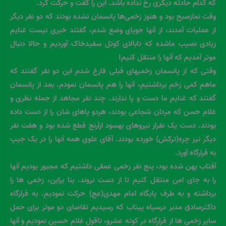
که کدام حادثه دیگری رخ نداده باشد. این را گفت و حرکت کرد.
وقت نمازصبح بود و هنوز زخمی‌ها پانسمان نشده بودند که دو نفر دیگر
از عملیات آمدند، از آنها جویای وضع شدم، گفتند خبری نیست غنایم
زیادی نصیب ماشده که تابالای کوتل سفیدخاک آوردیم و حالا دنبال
موتر آمدیم که آنها را منتقل کنیم!
وقتی که از پانسمان زخمیهای قبلی فارغ شدم این دو نفر گفتند که
ماهم کمی زخم برداشتیم، آنها را هم پانسمان نمودم. بعد از پانسمان
گفتند که غنایم ما دست و پا ندارند. چند نفر مجاهد از جمله نظری و
غلام حسن که مردان شجاعی بودند، هردو پاهای شان را از دست داده
بودند. دست یک نفراز نیروهای بهسود ازآرنج قطع شده بود و هفت نفر
دیگر نیز چره(ترکش) خورده بودند. آقای علوی همه آنها را در یک جیپ
به قرارگاه آورد.
آفتاب پهن شده بود، پنج نفر زخمی عمقی داشتیم که مجبور بودیم آنها
را به جای امن منتقل کنیم تا از دست نروند. بنا براین، زخمی ها را
برداشته و به طرف پایگاه امام مهدی(عج) حرکت نمودیم. به قرارگاه
داکترصادق مدبر درسیاه پیتاب که رسیدیم تقاضای دو موتر برای حمل
سایر زخمی ها از قرارگاه در کوته عشرو، تاقول غلام حسین نمودیم و آنها