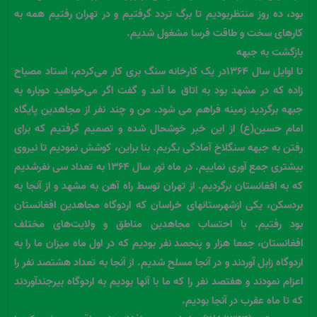
بود، ده روز منتظربودیم تا برگ تردد گرفتیم و در تهران رفتیم همه به
کارهای سخت و طاقت فرسا مشغول شدیم.
بازگشت به جبهه
تا اوایل سال ۱۳۶۴در یک کارخانه سنگ بری کار می‌کردم، استاد مصباح
زاده که در مشهد بود به اتاق ما آمد و گفت اگر می‌خواهید دوباره به
جبهه برگردید زمینه فراهم می شود. من و چند نفر از مجاهدین پایگاه
امام حسین(ع) از این خبر خوشحال شده و تصمیم گرفتیم که برای
رفتن به جبهه سنگلاخ آمادگی بگریم. بنا براین، کوشش نمودیم تا نیروی
بیشتری جمع آوری نماییم. در ماه ثور سال ۱۳۶۴ به تعداد سی نفرشدیم
که به افغانستان برگردیم. از تهران توسط راه آهن به مشهد و از آنجا به
بردسکن، یکی ازشهرستانهای خراسان که اردوگاه مجاهدین افغانستان
بود رفتیم. با احتساب مجاهدین مناطق و ولایت‌های مختلف
افغانستان، جمعا هزار و پنجصد نفر بودیم که در اول ماه میزان ما را به
اردوگاه زابل آوردند و در آنجا مسلح شدیم. از آنجا به تعداد هشتصد نفر را
اعزام نمودند و هفتصد نفر را که ما با آنها بودیم به اردوگاه بیرجندآوردند
که تا ماه عقرب در آنجا بودیم.