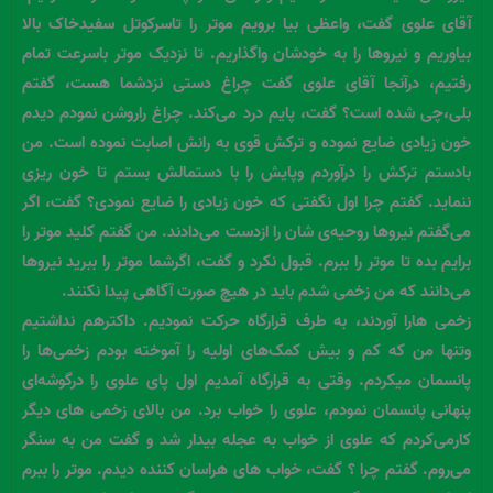
آقای علوی گفت، واعظی بیا برویم موتر را تاسرکوتل سفیدخاک بالا
بیاوریم و نیروها را به خودشان واگذاریم. تا نزدیک موتر باسرعت تمام
رفتیم، درآنجا آقای علوی گفت چراغ دستی نزدشما هست، گفتم
بلی،چی شده است؟ گفت، پایم درد می‌کند. چراغ راروشن نمودم دیدم
خون زیادی ضایع نموده و ترکش قوی به رانش اصابت نموده است. من
بادستم ترکش را درآوردم وپایش را با دستمالش بستم تا خون ریزی
ننماید. گفتم چرا اول نگفتی که خون زیادی را ضایع نمودی؟ گفت، اگر
می‌گفتم نیروها روحیه‌ی شان را ازدست می‌دادند. من گفتم کلید موتر را
برایم بده تا موتر را ببرم. قبول نکرد و گفت، اگرشما موتر را ببرید نیروها
می‌دانند که من زخمی شدم باید در هیچ صورت آگاهی پیدا نکنند.
زخمی هارا آوردند، به طرف قرارگاه حرکت نمودیم. داکترهم نداشتیم
وتنها من که کم و بیش کمک‌های اولیه را آموخته بودم زخمی‌ها را
پانسمان میکردم. وقتی به قرارگاه آمدیم اول پای علوی را درگوشه‌ای
پنهانی پانسمان نمودم، علوی را خواب برد. من بالای زخمی های دیگر
کارمی‌کردم که علوی از خواب به عجله بیدار شد و گفت من به سنگر
می‌روم. گفتم چرا ؟ گفت، خواب های هراسان کننده دیدم. موتر را ببرم