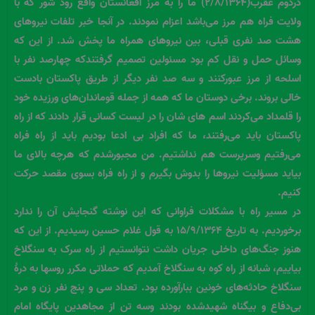
دردوم عقرب(۲/۸/۱۳۶۴) ما را به مرز افغانستان واقع رود شور که با
ولایت فراه هم مرز می‌باشد اعزام نمودند. در آنجا خبر تلفات نیروهای
هشت صد نفری قبلی، بین نیروهای همراه ما پخش شد. از این که
وسائل حمل و نقل کم بود مسئولین تصمیم گرفتندکه چهارصد نفر با
اسلحه از مرز عبورکنند و سه صد نفر دیگر از طریق پاکستان بادست
خالی بروند. برخی دوستان ما که همه از جمله قوماندان‌های ورزیده خود
را قلمداد می‌کردند اسم های شان را در لیست کسانی قرار دادند که از راه
پاکستان باید می‌رفتند، ما که افراد بی ادعا بودیم باید از راه فراه
می‌رفتیم وسرپرست هم نداشتیم. من مجبورشدم که هرچه بالای ما
بیاید مسؤلیت نیروها را بدوش بگیرم و از راه فراه بسوی مقصد حرکت
کنیم.
در مسیر راه با مشکلات فراوانی که این نوشته گنجایش آن را ندارد
برخوردیم. به تاریخ ۱۵/۹/۱۳۶۴ به قول غلام حسین رسیدیم. از این که
هنوز جنگ‌های داخلی جریان داشت نتوانستیم از راه سرک به سنگلاخ
بیاییم، شبانه از راه کوه به سنگلاخ آمدیم که حملاتی مکرر روسها به درۀ
سنگلاخ حادثه‌های خونین ببارآورده بود. تعداد سی و پنج نفر زن و مرد
بی‌دفاع و بیگناه شهیدشده بودند وسه تن از مجاهدین پایگاه امام