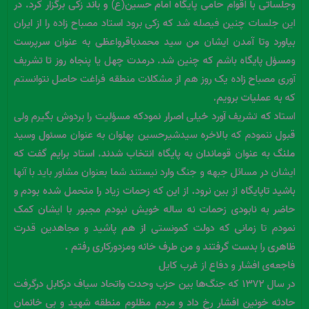
وجلساتی با اقوام حامی پایگاه امام حسین(ع) و باند زکی برگزار کرد. در
این جلسات چنین فیصله شد که زکی برود استاد مصباح زاده را از ایران
بیاورد وتا آمدن ایشان من سید محمدباقرواعظی به عنوان سرپرست
ومسؤل پایگاه باشم که چنین شد. درمدت چهل یا پنجاه روز تا تشریف
آوری مصباح زاده یک روز هم از مشکلات منطقه فراغت حاصل نتوانستم
که به عملیات برویم.
استاد که تشریف آورد خیلی اصرار نمودکه مسؤلیت را بردوش بگیرم ولی
قبول ننمودم که بالاخره سیدشیرحسین پهلوان به عنوان مسئول وسید
ملنگ به عنوان قوماندان به پایگاه انتخاب شدند. استاد برایم گفت که
ایشان در مسائل جبهه و جنگ وارد نیستند شما بعنوان مشاور باید با آنها
باشید تاپایگاه از بین نرود. از این که زحمات زیاد را متحمل شده بودم و
حاضر به نابودی زحمات نه ساله خویش نبودم مجبور با ایشان کمک
نمودم تا زمانی که دولت کمونستی از هم پاشید و مجاهدین قدرت
ظاهری را بدست گرفتند و من طرف خانه ومزدورکاری رفتم .
فاجعه‌ی افشار و دفاع از غرب کایل
در سال ۱۳۷۲ که جنگ‌ها بین حزب وحدت واتحاد سیاف درکابل درگرفت
حادثه خونین افشار رخ داد و مردم مظلوم منطقه شهید و بی خانمان