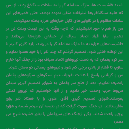
شدند فاشیست ها، مارک معامله گر را به سادات سنگلاخ زدند، از بس
که علیه سنگلاخی‌ها تبلیغات منفی نموده بودند، حتی خمیرهای این
سادات مظلوم را در نانوایی‌های کابل خبازهای هزاره پخته نمیکردند.
من باز هم با خود اندیشیدم که تاچه وقت به این تهمت وذلت تن در
دهیم. مارا افراد اتحاد سیاف از جمله‌ی هزاره‌ها می‌دانند و
فاشیست‌های هزاره به ما مارک معامله گر را می‌زنند، باید کاری کنیم تا
این توطئه خنثی شود. تصمیم گرفتم که چند نفر را با خود همنوا نمایم و
سر کوه پغمان که به دست نیروهای اتحاد سیاف بود را از چنگ آنها خارج
سازم، تا فشار از بالای برچی کم شود و نیروهای پغمانی دو بخش شوند.
من و کربلایی راسخ با هشت نفرتوانستیم سنگرهای سرکوه‌های پغمان
راتصرف نماییم. بعد از فتح سر پغمان به شورای تصمیم گیری میدان
مربوط حزب وحدت خبر دادیم و از آنها خواستیم که نیروی کمکی
بفرستند.شورای تصمیم گیری آقای علوی را با هفتاد نفر برای
مافرستادند. دو جنگ صورت گرفت که در نتیجه آن مردم شیعه و هزاره
برچی راحت شدند. یکی ازجنگ های سرپغمان را بطور فشرده شرح می
دهم: