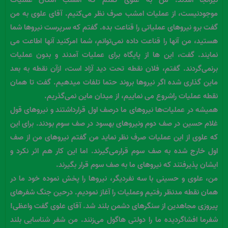
نیزآنجا آمدند. من به علوی گفتم که امشب امکان عملیات
موجودنیست، از عملیات امشب صرف نظر می‌کنیم. آقای علوی به من
گفت برو نیروهای عملیاتی را قناعت بده. گفتم که سرپرست نیروها شما
هستید، من آنها را قناعت داده نمی‌توانم، شما امرکنید آنها اطاعت می
نمایند. گفت، این ها از پایگاه برای عملیات آمدند و بدون عملیات
برنمی‌گردند. گفتم، فلان نقطه‌ تحت دید آزاد است، ازآن نقطه به بعد
ماین گذاری شده اگر نیروها بروند حتما تلفات میدهیم. گفت تا همان
نقطه عملیات راشروع می نماییم، از میدان ماین نمی‌گذریم.
همیشه در عملیات‌ها نیروهای ما درصف اول قرارداشتند و نیروهای قول
غلام حسین در صف دوم ونیروهای بهسود در صف سوم بودند. برای این
که علوی از این عملیات صرف نظر نماید من گفتم نیروهای من از صف
اول خارج شده به صف سوم قرارمی‌گیرند. اما این کار هم اثر نکرد و
ایشان پذیرفتند که نیروهای ما به صف سوم قرار بگیرند.
من، علوی و حسینی با سه نفردیگر، نیروها را پخش نموده خود ما در
همان نقطه مدنظر رفتیم وعملیات را آغاز نمودیم. درحین جنگ شفرهای
پیروزی مجاهدین از سنگرهای دشمن بلند شد. آقای علوی گفت واعظی!
شفرما افشاگردیده ما را دولتی هاگول می‌زنند. من شفر شناسایی بلند