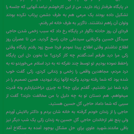
در پایگاه طرفدار زیاد دارید. من از این کارخوشم نیامد.آنهایی که جلسه را
تشکیل داده بودند یک مرمی هم به طرف دشمن پرتاب نکرده بودند
وتوان آن راهم نداشتند. ناگزیر به طرف خانه ام رفتم.
فردای آن روز حادثه ناگوار در پایگاه رخ داد که سبب زخمی شدن حاجی
سیدگل حسین وکربلایی سیدعلی جان راسخ گردید. من تا عصرآن روز
اطلاع نداشتم وقتی اطلاع پیدا نمودم فردا صبح زود رفتم پایگاه وقتی
زکی مرا دید طرفم آمد،گفتم چه کار کردی؟ ما بخون دل این پایگاه
راحفظ نموده بودیم تو توسط چند نفرکه نه به درد اسلام می‌خورندو نه به
درد مردم، مجاهدین واقعی را زخمی و زندانی کردی. زکی گفت خوب
شده بود که شما رفته بودید وگرنه ازآنها زیاد نبودید، همین تصمیم را در
باره شما نیز داشتیم. گفتم برای چه؟ نه چیزی دراختیاردارم ونه قدرت
میخواهم. هم دستان تو به چه دلیل با من مخالفت دارند؟ گفت از
سببی که شما داماد حاجی گل حسین هستید.
حاجی را از زندان خودم گرفته به خانه شان بردم و داکتر بالایش آوردم
ولی پنج نفر ازخاندان حاجی گل حسین به زندان زکی یک شب دیگر نیز
باقی ماندند.شهید علوی برای حل مشکل بوجود آمده به سنگلاخ آمد