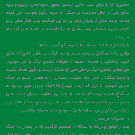
حسین( ع) بنامهای سید حاجی حسین رضوی، سیدحسن عزیزی و سید
غلام علی در حال مقاومت در سنگر، به درجه رفیع شهادت نایل آمده
بودند. مردم محل از بمباران‌های پی در پی جنگنده‌ بمب افگن‌های رژیم
کمونیستی و متحدان روسی شان به تنگ آمده و در مغاره های کوه پناه
می‌بردند.
شرکت در عملیات مختلف علیه روسها و کمونیست‌ها
وقتی ما به سنگلاخ رسیدیم مردم روحیه گرفتند و ماهم با این که سلاح
ثقیله نداشتیم با اسلحه خفیفه با طیارات دشمن جنگ را آغاز نمودیم.
طیاره‌های دشمن دیگر براحتی نمی توانستند درست و دقیق هدف بگیرند
و مردم بیگناه را قتل عام نمایند. زمستان را به همین قسم در جنگ
سپری نمودیم تا این که درماه ثورسال۱۳۶۵یک نیروی قوی روسها به
سنگلاخ هجوم آوردندکه ما بعد از چند روز مقاومت، برای نجات جان
مردم مجبور شدیم به درۀ هلمند عقب نشینی نماییم. بعد از هفت روز
جنگ نیروهای روس منطقه را ترک نمود و ما به منطقه برگشتیم.
۱- عملیات در پغمان
بعد از تجاوز روس‌ها به سنگلاخ، تصمیم گرفتیم که در پغمان به جنگ
روس‌ها برویم و به این منظور یک پایگاه در دره پشه‌یی پغمان تشکیل