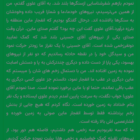
نمودم بازهم شفرشناسایی ازسنگرها بلند شد. به آقای علوی گفتم، من
از همین می‌ترسیدم، نیروهای خودما،ما و شمارا فریب داده وخودشان
به سنگرها بالاشده اند. درحال گفتگو بودیم که انفجار ماین منطقه را
بلرزه درآورد.آقای علوی گفت این چه بود؟ گفتم صدای ماین. درآن وقت
صدای یکی از نیروهای آقای حسینی بلند شد که کمک نمایید
دونفرزخمی شده است. آقای حسینی با یک نفراز ما زودتر حرکت نمود
من و سیدگل خود را در نقطه حادثه رساندیم که دو نفر از نیروهای
بهسود، یکی پارا از دست داده و دیگری چندترکش به پا و دستش اصابت
نموده به زمین افتاده اند. من با دستمال زخم های شان را میبستم که
ماین دیگری در عقب ما انفجار نمود، دانستم جز علوی کسی دیگری به
عقب باقی نمانده، حتما او با ماین برخورد نموده است. صدا نمودم آقای
علوی! جواب نگفت، به سرعت پایین آمدم دیدم علوی ایستاده و یک نفر
بنام خداداد به زمین خورده است. نگاه کردم که هیچ جایی از بدنش
زخم برنداشته فقط توسط انفجار ماین صوتی به زمین خورده و
فشارعصبی اش بالا رفته است.
ما که سه نفربودیم سه زخمی هم داشتیم، فاصله هم دور بود. از
نیروهای ثقیله کمک خواستیم و زخمی هارا پشت نموده حرکت کردیم.