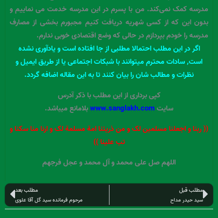
مدرسه کمک نمی‌کند. من با پسرم در این مدرسه خدمت می نماییم و
بدون این که از کسی شهریه دریافت کنیم مجبورم بخشی از مصارف
مدرسه را خودم بپردازم در حالی که وضع اقتصادی خوبی ندارم.
اﮔﺮ در این مطلب احتمالا مطلبی از جا افتاده است و یادآوری نشده
است, سادات محترم میتوانند با شبکات اجتماعی یا از طریق ایمیل و
نظرات و مطالب شان را بیان کنند تا به این مقاله اضافه گردد.
کپی برداری از این مطلب با ذکر آدرس
سایت
www.sanglakh.com
بلامانع میباشد.
(( ربنا و اجعلنا مسلمین لک و من ذریتنا امة مسلمة لک و ارنا منا سکنا و
تب علینا ))
اللهم صل علی محمد و آل محمد و عجل فرجهم
قبلی
بعد
مطلب قبل
مطلب بعد
سید حیدر مداح
مرحوم فرمانده سید گل آقا علوی