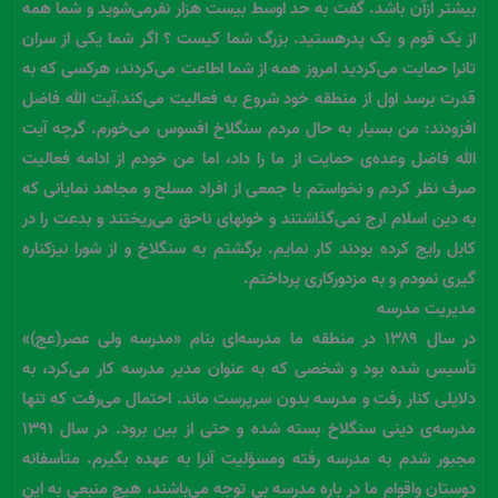
بیشتر ازآن باشد. گفت به حد اوسط بیست هزار نفرمی‌شوید و شما همه
از یک قوم و یک پدرهستید. بزرگ شما کیست ؟ اگر شما یکی از سران
تانرا حمایت می‌کردید امروز همه از شما اطاعت می‌کردند، هرکسی که به
قدرت برسد اول از منطقه خود شروع به فعالیت می‌کند.آیت الله فاضل
افزودند: من بسیار به حال مردم سنگلاخ افسوس می‌خورم. گرچه آیت
الله فاضل وعده‌ی حمایت از ما را داد، اما من خودم از ادامه فعالیت
صرف نظر کردم و نخواستم با جمعی از افراد مسلح و مجاهد نمایانی که
به دین اسلام ارج نمی‌گذاشتند و خونهای ناحق می‌ریختند و بدعت را در
کابل رایج کرده بودند کار نمایم. برگشتم به سنگلاخ و از شورا نیزکناره
گیری نمودم و به مزدورکاری پرداختم.
مدیریت مدرسه
در سال ۱۳۸۹ در منطقه ما مدرسه‌ای بنام «مدرسه ولی عصر(عج)»
تأسیس شده بود و شخصی که به عنوان مدیر مدرسه کار می‌کرد، به
دلایلی کنار رفت و مدرسه بدون سرپرست ماند. احتمال می‌رفت که تنها
مدرسه‌ی دینی سنگلاخ بسته شده و حتی از بین برود. در سال ۱۳۹۱
مجبور شدم به مدرسه رفته ومسؤلیت آنرا به عهده بگیرم. متأسفانه
دوستان واقوام ما در باره مدرسه بی توجه می‌باشند، هیچ منبعی به این