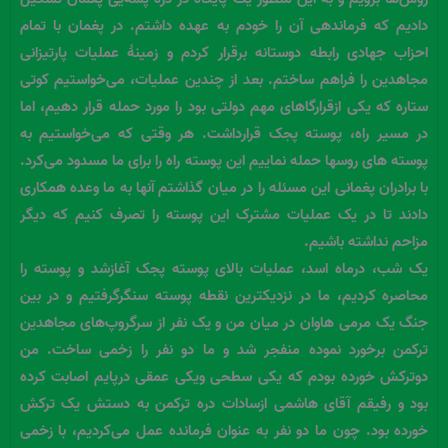
دادیم که فرماندهی آن را خودم به عهده داشتم. در پغمان با تمام
احزاب جهادی رابطه دوستانه برقرار کردم و زمینۀ عملیات پارتیزانی
مجاهدین را فراهم ساختم. بعد از چندین عملیات، می‌خواستیم کوتی
ستاره که یکی ازقرارگاهای مهم دولتی بود را مورد حمله قرار دهیم، اما
در مسیر راه، پوسته پجک قرارداشت. هر وقتی که می‌خواستیم به
پوسته های روسها حمله نماییم این پوسته راه را برای ما مسدود می‌کرد.
با برادران پغمانی این مسئله را در میان گذاشتم آنها به ما وعده همکاری
دادند تا در یک عملیات مشترک این پوسته را تصرف کنیم که دیگر
مزاحم نداشته باشیم.
یک شب، درماه اسد، عملیات بالای پوسته پجک آغازشد و پوسته را
محاصره کردیم، ما در نزدیکترین نقطه پوسته سنگرگرفتیم و در بین
جنگ یک مرمی هاوان در میان من و یک نفر از سرگروپ‌های مجاهدین
ترکمن برخورد نموده منفجر شد و ما دو نفر را زخمی ساخت. من
دوترکش خورده بودم که یکی سطحی ویکی عمقی درپایم اصابت کرده
بود و رفیقم آقای هاشمی ازسادات دره ترکمن به دستش یک ترکش
خورده بود. چون ما دو نفر به عنوان فرمانده عمل می‌کردیم، با زخمی