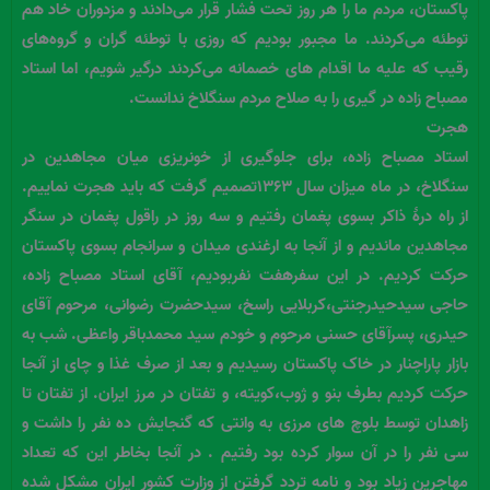
پاکستان، مردم ما را هر روز تحت فشار قرار می‌دادند و مزدوران خاد هم
توطئه می‌کردند. ما مجبور بودیم که روزی با توطئه گران و گروه‌های
رقیب که علیه ما اقدام های خصمانه می‌کردند درگیر شویم، اما استاد
مصباح زاده در گیری را به صلاح مردم سنگلاخ ندانست.
هجرت
استاد مصباح زاده، برای جلوگیری از خونریزی میان مجاهدین در
سنگلاخ، در ماه میزان سال ۱۳۶۳تصمیم گرفت که باید هجرت نماییم.
از راه درۀ ذاکر بسوی پغمان رفتیم و سه روز در راقول پغمان در سنگر
مجاهدین ماندیم و از آنجا به ارغندی میدان و سرانجام بسوی پاکستان
حرکت کردیم. در این سفرهفت نفربودیم، آقای استاد مصباح زاده،
حاجی سیدحیدرجنتی،کربلایی راسخ، سیدحضرت رضوانی، مرحوم آقای
حیدری، پسرآقای حسنی مرحوم و خودم سید محمدباقر واعظی. شب به
بازار پاراچنار در خاک پاکستان رسیدیم و بعد از صرف غذا و چای از آنجا
حرکت کردیم بطرف بنو و ژوب،کویته، و تفتان در مرز ایران. از تفتان تا
زاهدان توسط بلوچ های مرزی به وانتی که گنجایش ده نفر را داشت و
سی نفر را در آن سوار کرده بود رفتیم . در آنجا بخاطر این که تعداد
مهاجرین زیاد بود و نامه تردد گرفتن از وزارت کشور ایران مشکل شده