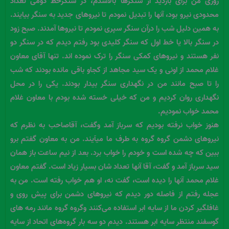
روزی من برای بازدید از سنگرها بالاشدم، در سنگرخط دومی تعداد
محدودی نیرو بود، آنها را تبدیل نمودم تا نیروهای جدید به سنگر بیایند.
به همین دلیل شب را درآن سنگر سپری نمودم تا نیروها آمدند. صبح زود
در سنگر بالا یا خط اول که سنگر کلیدی بود رفتم دیدم که در سنگر دو
نفر هستند و نیروهای کمکی سنگر را ترک نموده اند. تنها آقای معاون
غلام محمد از اونی و یک سید مجاهد از کجاو باقی مانده بودند که شب
را تا صبح مانند من در نگهداری سنگر بیدار بودند. یکی را در محل
نگهداری روان کردیم و من که خیلی خسته شده بودم با معاون غلام
محمد خواب نمودیم.
هنوز خواب نرفته بودیم که سرباز آمد وگفت، آقاصاحب به نظرم که
نیروهای دشمن گروه گروه به طرف ما میآیند. من به معاون گفتم برو
ببین که چه شده است و خودم را خواب برد. بعد از نیم ساعت باز همان
سید سرباز آمد و گفت، آقا آنها تعداد شان بسیار زیاد است. گفتم معاون
غلام محمد آنها را دیده است، گفت نه، او هم خواب رفته است. من به
عجله رفتم از فاصله دور دیدم که نیروهای دشمن برای پیش روی و
غافلگیر کردن ما از سایه ابر استفاده می‌کنند وگروه گروه مانند رمه های
گوسفند منتظر سایه ابر هستند. دیدم دو سه بار گروه‌های اتحاد از سایه