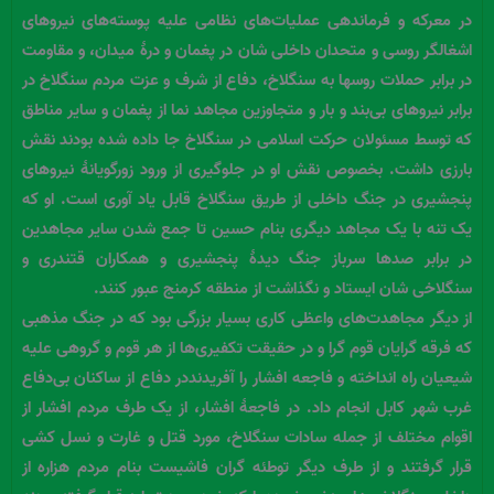
در معرکه و فرماندهی عملیات‌های نظامی علیه پوسته‌های نیروهای
اشغالگر روسی و متحدان داخلی شان در پغمان و درۀ میدان، و مقاومت
در برابر حملات روسها به سنگلاخ، دفاع از شرف و عزت مردم سنگلاخ در
برابر نیروهای بی‌بند و بار و متجاوزین مجاهد نما از پغمان و سایر مناطق
که توسط مسئولان حرکت اسلامی در سنگلاخ جا داده شده بودند نقش
بارزی داشت. بخصوص نقش او در جلوگیری از ورود زورگویانۀ نیروهای
پنجشیری در جنگ داخلی از طریق سنگلاخ قابل یاد آوری است. او که
یک تنه با یک مجاهد دیگری بنام حسین تا جمع شدن سایر مجاهدین
در برابر صدها سرباز جنگ دیدۀ پنجشیری و همکاران قتندری و
سنگلاخی شان ایستاد و نگذاشت از منطقه کرمنج عبور کنند.
از دیگر مجاهدت‌های واعظی کاری بسیار بزرگی بود که در جنگ مذهبی
که فرقه گرایان قوم گرا و در حقیقت تکفیری‌ها از هر قوم و گروهی علیه
شیعیان راه انداخته و فاجعه افشار را آفریدنددر دفاع از ساکنان بی‌دفاع
غرب شهر کابل انجام داد. در فاجعۀ افشار، از یک طرف مردم افشار از
اقوام مختلف از جمله سادات سنگلاخ، مورد قتل و غارت و نسل کشی
قرار گرفتند و از طرف دیگر توطئه گران فاشیست بنام مردم هزاره از