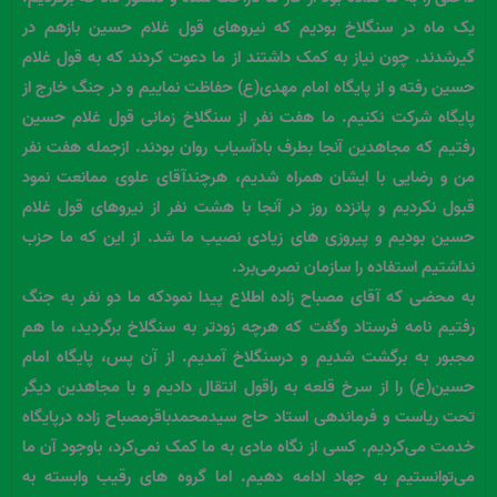
یک ماه در سنگلاخ بودیم که نیروهای قول غلام حسین بازهم در
گیرشدند. چون نیاز به کمک داشتند از ما دعوت کردند که به قول غلام
حسین رفته و از پایگاه امام مهدی(ع) حفاظت نماییم و در جنگ خارج از
پایگاه شرکت نکنیم. ما هفت نفر از سنگلاخ زمانی قول غلام حسین
رفتیم که مجاهدین آنجا بطرف بادآسیاب روان بودند. ازجمله هفت نفر
من و رضایی با ایشان همراه شدیم، هرچندآقای علوی ممانعت نمود
قبول نکردیم و پانزده روز در آنجا با هشت نفر از نیروهای قول غلام
حسین بودیم و پیروزی های زیادی نصیب ما شد. از این که ما حزب
نداشتیم استفاده را سازمان نصرمی‌برد.
به محضی که آقای مصباح زاده اطلاع پیدا نمودکه ما دو نفر به جنگ
رفتیم نامه فرستاد وگفت که هرچه زودتر به سنگلاخ برگردید، ما هم
مجبور به برگشت شدیم و درسنگلاخ آمدیم. از آن پس، پایگاه امام
حسین(ع) را از سرخ قلعه به راقول انتقال دادیم و با مجاهدین دیگر
تحت ریاست و فرماندهی استاد حاج سیدمحمدباقرمصباح زاده درپایگاه
خدمت می‌کردیم. کسی از نگاه مادی به ما کمک نمی‌کرد، باوجود آن ما
می‌توانستیم به جهاد ادامه دهیم. اما گروه های رقیب وابسته به