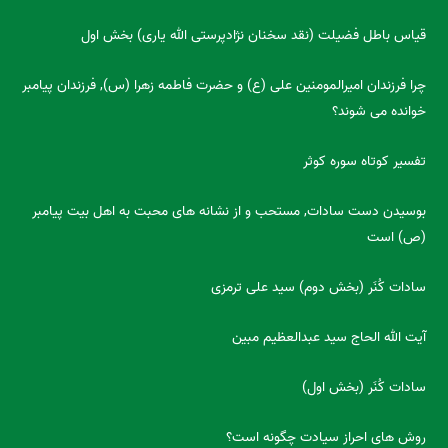
قیاس باطل فضیلت (نقد سخنان نژادپرستی الله یاری) بخش اول
چرا فرزندان امیرالمومنین علی (ع) و حضرت فاطمه زهرا (س), فرزندان پیامبر
خوانده می شوند؟
تفسیر کوتاه سوره کوثر
بوسیدن دست سادات, مستحب و از نشانه های محبت به اهل بیت پیامبر
(ص) است
سادات کُنَر (بخش دوم) سید علی ترمزی
آیت الله الحاج سید عبدالعظیم مبین
سادات کُنَر (بخش اول)
روش های احراز سیادت چگونه است؟