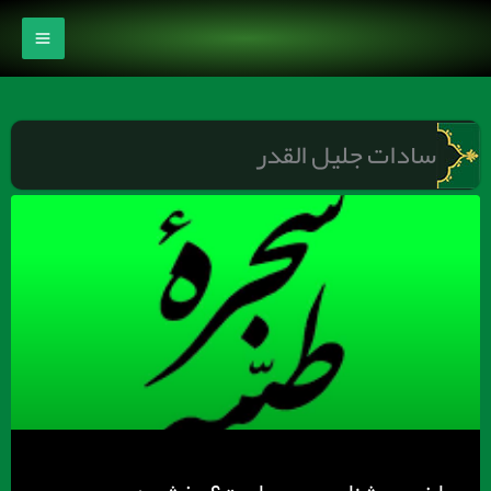
رش
ه
حتوا
سادات جلیل القدر