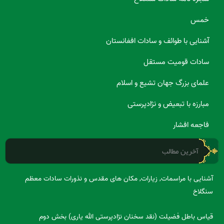
خمس
آشنایی با طوائف و سادات افغانستان
سادات قومیت مستقل
علمای بزرگ جهان تشیع و اسلام
مبارزه با تبعیض و نژادپرستی
فاجعه افشار
آخرین مطالب
آشنایی با مراسمات, زیارات, مکان های مقدس و نذورات سادات معظم
سنگلاخ
قیاس باطل فضیلت (نقد سخنان نژادپرستی الله یاری) بخش دوم