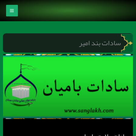
رش
ه
حتوا
سادات بند امیر