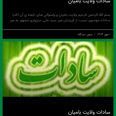
سادات ولايت باميان
بسم الله الرحمن الرحیم ولایت بامیان و ولسوالي هـاى تابعـه ى آن اکثـرا
سـادات موسـوى نـسب، از فرزنـدان میـر سـید علـى سبزوارى مشهور به میر
۱ مهر ۱۴۰۴
بدون دیدگاه
سادات ولایت بامیان