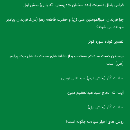
قیاس باطل فضیلت (نقد سخنان نژادپرستی الله یاری) بخش اول
چرا فرزندان امیرالمومنین علی (ع) و حضرت فاطمه زهرا (س), فرزندان پیامبر
خوانده می شوند؟
تفسیر کوتاه سوره کوثر
بوسیدن دست سادات, مستحب و از نشانه های محبت به اهل بیت پیامبر
(ص) است
سادات کُنَر (بخش دوم) سید علی ترمزی
آیت الله الحاج سید عبدالعظیم مبین
سادات کُنَر (بخش اول)
روش های احراز سیادت چگونه است؟