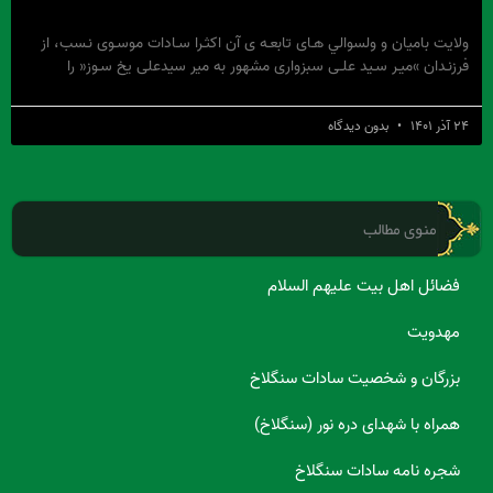
ولایت بامیان و ولسوالي هـاى تابعـه ى آن اکثـرا سـادات موسـوى نـسب، از
فرزنـدان »میـر سـید علـى سبزوارى مشهور به میر سیدعلى یخ سـوز« را
۲۴ آذر ۱۴۰۱
بدون دیدگاه
منوی مطالب
فضائل اهل بیت علیهم السلام
مهدویت
بزرگان و شخصیت سادات سنگلاخ
همراه با شهدای دره نور (سنگلاخ)
شجره نامه سادات سنگلاخ