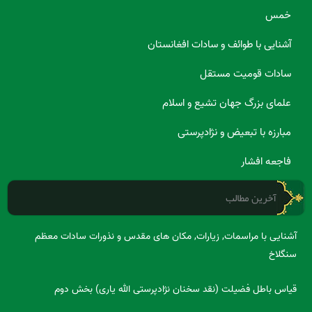
خمس
آشنایی با طوائف و سادات افغانستان
سادات قومیت مستقل
علمای بزرگ جهان تشیع و اسلام
مبارزه با تبعیض و نژادپرستی
فاجعه افشار
آخرین مطالب
آشنایی با مراسمات, زیارات, مکان های مقدس و نذورات سادات معظم
سنگلاخ
قیاس باطل فضیلت (نقد سخنان نژادپرستی الله یاری) بخش دوم