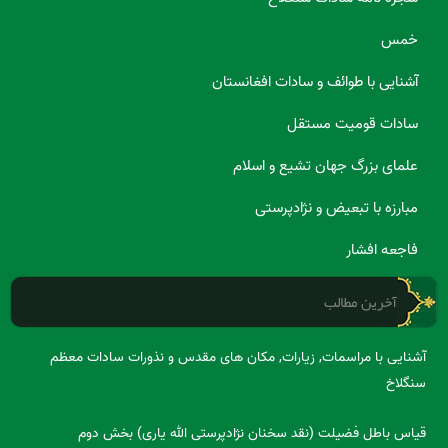
خمس
آشنایی با طوائف و سادات افغانستان
سادات قومیت مستقل
علمای بزرگ جهان تشیع و اسلام
مبارزه با تبعیض و نژادپرستی
فاجعه افشار
آخرین مطالب
آشنایی با مراسمات, زیارات, مکان های مقدس و نذورات سادات معظم
سنگلاخ
قیاس باطل فضیلت (نقد سخنان نژادپرستی الله یاری) بخش دوم