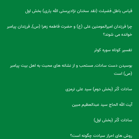
قیاس باطل فضیلت (نقد سخنان نژادپرستی الله یاری) بخش اول
چرا فرزندان امیرالمومنین علی (ع) و حضرت فاطمه زهرا (س), فرزندان پیامبر
خوانده می شوند؟
تفسیر کوتاه سوره کوثر
بوسیدن دست سادات, مستحب و از نشانه های محبت به اهل بیت پیامبر
(ص) است
سادات کُنَر (بخش دوم) سید علی ترمزی
آیت الله الحاج سید عبدالعظیم مبین
سادات کُنَر (بخش اول)
روش های احراز سیادت چگونه است؟