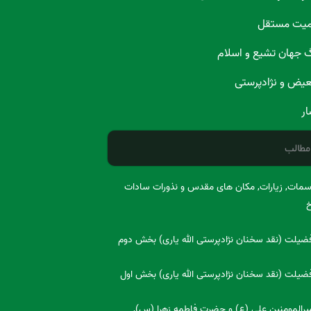
میت مستقل
گ جهان تشیع و اسلام
تبعیض و نژادپرستی
ار
مطالب
اسمات, زیارات, مکان های مقدس و نذورات سادات
خ
یلت (نقد سخنان نژادپرستی الله یاری) بخش دوم
یلت (نقد سخنان نژادپرستی الله یاری) بخش اول
امیرالمومنین علی (ع) و حضرت فاطمه زهرا (س),