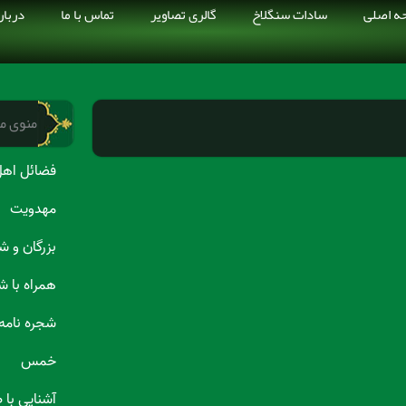
ه اصلی
سادات سنگلاخ
گالری تصاویر
تماس با ما
دربار
منوی م
فضائل اهل
مهدویت
بزرگان و 
همراه با ش
شجره نامه
خمس
آشنایی با 