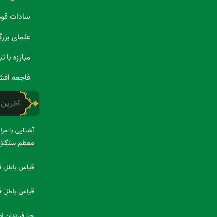
سادات قو
علمای بزر
مبارزه با 
فاجعه افش
آخرین 
آشنایی با مر
معظم سنگلا
قیاس باطل فض
قیاس باطل فض
چرا فرزندان 