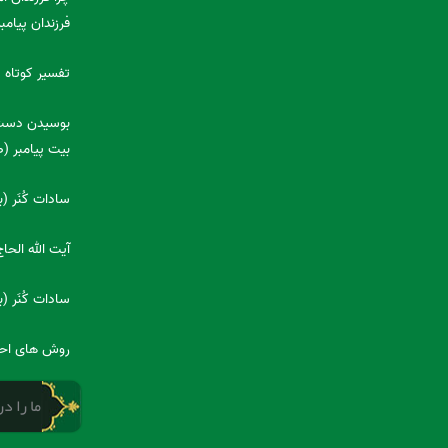
فرزندان پیامب
تفسیر کوتاه 
بوسیدن دست 
بیت پیامبر 
سادات کُنَر 
آیت الله الح
سادات کُنَر 
روش های احر
ما را د