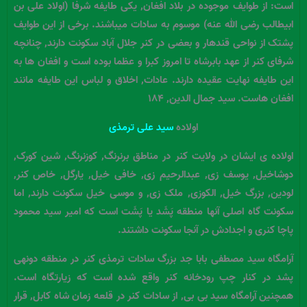
است: از طوایف موجوده در بلاد افغان, یکی طایفه شرفا (اولاد علی بن
ابیطالب رضی الله عنه) موسوم به سادات میباشند. برخی از این طوایف
پشتک از نواحی قندهار و بعضی در کنر جلال آباد سکونت دارند, چنانچه
شرفای کنر از عهد بابرشاه تا امروز کبرا و عظما بوده است و افغان ها به
این طایفه نهایت عقیده دارند. عادات, اخلاق و لباس این طایفه مانند
افغان هاست. سید جمال الدین, ۱۸۴
اولاده
سید علی ترمذی
اولاده ی ایشان در ولایت کنر در مناطق برنرنگ, کوزنرنگ, شین کورک,
دوشاخیل, یوسف زی, عبدالرحیم زی, خافی خیل, یارگل, خاص کنر,
لودین, بزرگ خیل, الکوزی, ملک زی, و موسی خیل سکونت دارند, اما
سکونت گاه اصلی آنها منطقه پَشَد یا پَشَت است که امیر سید محمود
پاچا کنری و اجدادش در آنجا سکونت داشتند.
آرامگاه سید مصطفی بابا جد بزرگ سادات ترمذی کنر در منطقه دونهی
پشد در کنار چپ رودخانه کنر واقع شده است که زیارتگاه است.
همچنین آرامگاه سید بی بی, از سادات کنر در قلعه زمان شاه کابل, قرار