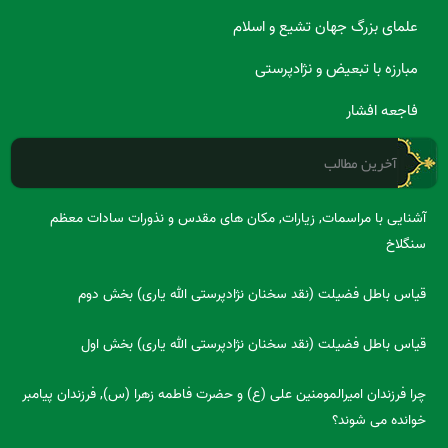
علمای بزرگ جهان تشیع و اسلام
مبارزه با تبعیض و نژادپرستی
فاجعه افشار
آخرین مطالب
آشنایی با مراسمات, زیارات, مکان های مقدس و نذورات سادات معظم
سنگلاخ
قیاس باطل فضیلت (نقد سخنان نژادپرستی الله یاری) بخش دوم
قیاس باطل فضیلت (نقد سخنان نژادپرستی الله یاری) بخش اول
چرا فرزندان امیرالمومنین علی (ع) و حضرت فاطمه زهرا (س), فرزندان پیامبر
خوانده می شوند؟