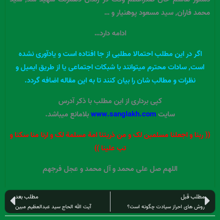
محمد فاران, سید مسعود پوهنیار و …
ادامه دارد…
اﮔﺮ در این مطلب احتمالا مطلبی از جا افتاده است و یادآوری نشده
است, سادات محترم میتوانند با شبکات اجتماعی یا از طریق ایمیل و
نظرات و مطالب شان را بیان کنند تا به این مقاله اضافه گردد.
کپی برداری از این مطلب با ذکر آدرس
سایت
www.sanglakh.com
بلامانع میباشد.
(( ربنا و اجعلنا مسلمین لک و من ذریتنا امة مسلمة لک و ارنا منا سکنا و
تب علینا ))
اللهم صل علی محمد و آل محمد و عجل فرجهم
قبلی
بعد
مطلب قبل
مطلب بعد
روش های احراز سیادت چگونه است؟
آیت الله الحاج سید عبدالعظیم مبین