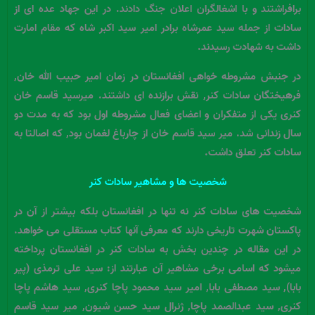
برافراشتند و با اشغالگران اعلان جنگ دادند. در این جهاد عده ای از
سادات از جمله سید عمرشاه برادر امیر سید اکبر شاه که مقام امارت
داشت به شهادت رسیدند.
در جنبش مشروطه خواهی افغانستان در زمان امیر حبیب الله خان,
فرهیختگان سادات کنر, نقش برازنده ای داشتند. میرسید قاسم خان
کنری یکی از متفکران و اعضای فعال مشروطه اول بود که به مدت دو
سال زندانی شد. میر سید قاسم خان از چارباغ لغمان بود, که اصالتا به
سادات کنر تعلق داشت.
شخصیت ها و مشاهیر سادات کنر
شخصیت های سادات کنر نه تنها در افغانستان بلکه بیشتر از آن در
پاکستان شهرت تاریخی دارند که معرفی آنها کتاب مستقلی می خواهد.
در این مقاله در چندین بخش به سادات کنر در افغانستان پرداخته
میشود که اسامی برخی مشاهیر آن عبارتند از: سید علی ترمذی (پیر
بابا), سید مصطفی بابا, امیر سید محمود پاچا کنری, سید هاشم پاچا
کنری, سید عبدالصمد پاچا, ژنرال سید حسن شیون, میر سید قاسم