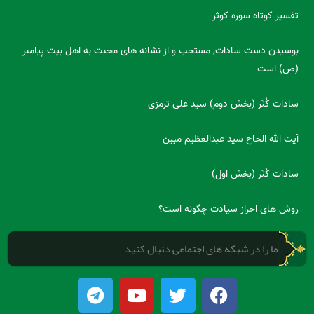
تفسیر کوتاه سوره کوثر
بوسیدن دست سادات, مستحب و از نشانه های محبت به اهل بیت پیامبر
(ص) است
سادات کُنَر (بخش دوم) سید علی ترمزی
آیت الله الحاج سید عبدالعظیم مبین
سادات کُنَر (بخش اول)
روش های احراز سیادت چگونه است؟
ما را در شبکه های اجتماعی دنبال کنید
T
Y
T
F
e
o
w
a
l
u
i
c