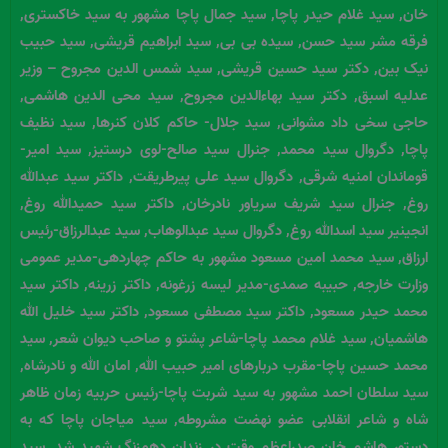
خان, سید غلام حیدر پاچا, سید جمال پاچا مشهور به سید خاکستری,
فرقه مشر سید حسن, سیده بی بی, سید ابراهیم قریشی, سید حبیب
نیک بین, دکتر سید حسین قریشی, سید شمس الدین مجروح – وزیر
عدلیه اسبق, دکتر سید بهاءالدین مجروح, سید محی الدین هاشمی,
حاجی سخی داد مشوانی, سید جلال- حاکم کلان کنرها, سید نظیف
پاچا, دگروال سید محمد, جنرال سید صالح-لوی درستیز, سید امیر-
قوماندان امنیه شرقی, دگروال سید علی پیرطریقت, داکتر سید عبدالله
روغ, جنرال سید شریف سریاور نادرخان, داکتر سید حمیدالله روغ,
انجینیر سید اسدالله روغ, دگروال سید عبدالوهاب, سید عبدالرزاق-رئیس
ارزاق, سید محمد امین مسعود مشهور به حاکم چهاردهی-مدیر عمومی
وزارت خارجه, حبیبه صمدی-مدیر لیسه زرغونه, داکتر زرینه, داکتر سید
محمد حیدر مسعود, داکتر سید مصطفی مسعود, داکتر سید خلیل الله
هاشمیان, سید غلام محمد پاچا-شاعر پشتو و صاحب دیوان شعر, سید
محمد حسین پاچا-مقرب دربارهای امیر حبیب الله, امان الله و نادرشاه,
سید سلطان احمد مشهور به سید شربت پاچا-رئیس حربیه زمان ظاهر
شاه و شاعر انقلابی عضو نهضت مشروطه, سید میاجان پاچا که به
دستور هاشم خان صدراعظم وقت در زندان دهمزنگ شهید شد, سید