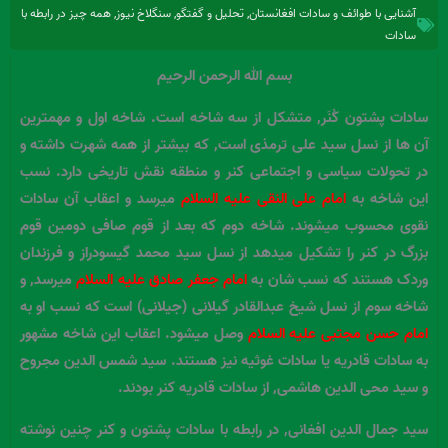
آشنایی با طوائف و سادات افغانستان
,
تحلیل و گفتگو
,
سنگلاخ نیوز
,
همه چیز در رابطه با
سادات
بسم الله الرحمن الرحیم
سادات پشتون کُنَر, متشکل از سه شاخه است. شاخه اول و مهمترین
آن ها از نسل سید علی ترمذی است, که بیشتر از همه شهرت داشته و
در تحولات سیاسی و اجتماعی کنر و منطقه نقش تاریخی دارد. نسب
این شاخه به
امام علی النقی علیه السلام
میرسد و اعقاب آن سادات
نقوی محسوب میشوند. شاخه دوم که بعد از قوم صافی دومین قوم
بزرگ در کنر را تشکیل میدهد از نسل سید محمد گیسودراز و فرزندان
وردک هستند که نسب شان به
امام جعفر صادق علیه السلام
میرسد, و
شاخه سوم از نسل شیخ عبدالقادر گیلانی (جیلانی) است که نسب او به
امام حسن مجتبی علیه السلام
وصل میشود. اعقاب این شاخه مشهور
به سادات قادریه یا سادات غوثیه نیز هستند. سید شمس الدین مجروح
و سید محی الدین هاشمی, از سادات قادریه کنر بودند.
سید جمال الدین افغانی, در رابطه با سادات پشتون و کنر چنین نوشته