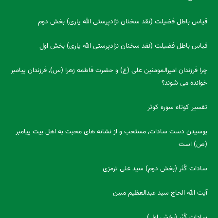
قیاس باطل فضیلت (نقد سخنان نژادپرستی الله یاری) بخش دوم
قیاس باطل فضیلت (نقد سخنان نژادپرستی الله یاری) بخش اول
چرا فرزندان امیرالمومنین علی (ع) و حضرت فاطمه زهرا (س), فرزندان پیامبر
خوانده می شوند؟
تفسیر کوتاه سوره کوثر
بوسیدن دست سادات, مستحب و از نشانه های محبت به اهل بیت پیامبر
(ص) است
سادات کُنَر (بخش دوم) سید علی ترمزی
آیت الله الحاج سید عبدالعظیم مبین
سادات کُنَر (بخش اول)