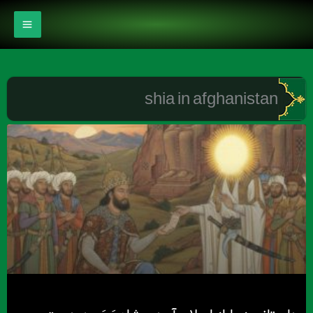
رش
ه
حتوا
shia in afghanistan