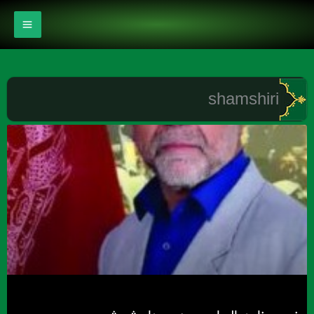
رش
ه
حتوا
shamshiri