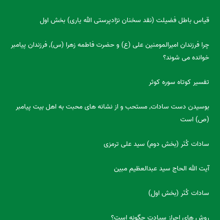
قیاس باطل فضیلت (نقد سخنان نژادپرستی الله یاری) بخش اول
چرا فرزندان امیرالمومنین علی (ع) و حضرت فاطمه زهرا (س), فرزندان پیامبر
خوانده می شوند؟
تفسیر کوتاه سوره کوثر
بوسیدن دست سادات, مستحب و از نشانه های محبت به اهل بیت پیامبر
(ص) است
سادات کُنَر (بخش دوم) سید علی ترمزی
آیت الله الحاج سید عبدالعظیم مبین
سادات کُنَر (بخش اول)
روش های احراز سیادت چگونه است؟