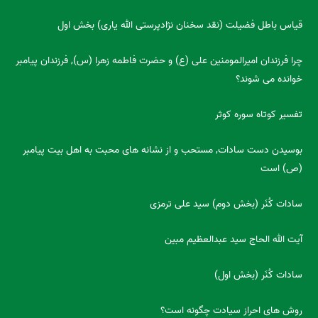
قیاس باطل فضیلت (نقد سخنان نژادپرستی الله یاری) بخش اول
چرا فرزندان امیرالمومنین علی (ع) و حضرت فاطمه زهرا (س), فرزندان پیامبر
خوانده می شوند؟
تفسیر کوتاه سوره کوثر
بوسیدن دست سادات, مستحب و از نشانه های محبت به اهل بیت پیامبر
(ص) است
سادات کُنَر (بخش دوم) سید علی ترمزی
آیت الله الحاج سید عبدالعظیم مبین
سادات کُنَر (بخش اول)
روش های احراز سیادت چگونه است؟