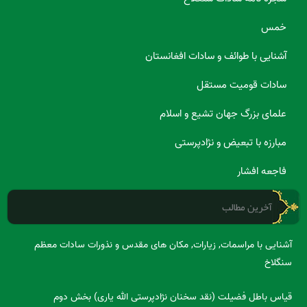
خمس
آشنایی با طوائف و سادات افغانستان
سادات قومیت مستقل
علمای بزرگ جهان تشیع و اسلام
مبارزه با تبعیض و نژادپرستی
فاجعه افشار
آخرین مطالب
آشنایی با مراسمات, زیارات, مکان های مقدس و نذورات سادات معظم
سنگلاخ
قیاس باطل فضیلت (نقد سخنان نژادپرستی الله یاری) بخش دوم