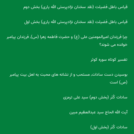
قیاس باطل فضیلت (نقد سخنان نژادپرستی الله یاری) بخش دوم
قیاس باطل فضیلت (نقد سخنان نژادپرستی الله یاری) بخش اول
چرا فرزندان امیرالمومنین علی (ع) و حضرت فاطمه زهرا (س), فرزندان پیامبر
خوانده می شوند؟
تفسیر کوتاه سوره کوثر
بوسیدن دست سادات, مستحب و از نشانه های محبت به اهل بیت پیامبر
(ص) است
سادات کُنَر (بخش دوم) سید علی ترمزی
آیت الله الحاج سید عبدالعظیم مبین
سادات کُنَر (بخش اول)