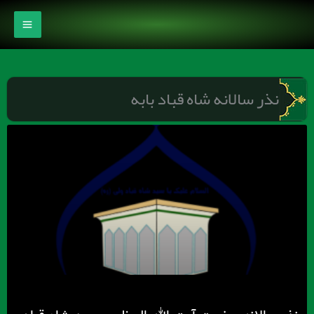
رش
ه
حتوا
نذر سالانه شاه قباد بابه