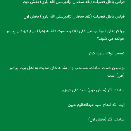
قیاس باطل فضیلت (نقد سخنان نژادپرستی الله یاری) بخش دوم
قیاس باطل فضیلت (نقد سخنان نژادپرستی الله یاری) بخش اول
چرا فرزندان امیرالمومنین علی (ع) و حضرت فاطمه زهرا (س), فرزندان پیامبر
خوانده می شوند؟
تفسیر کوتاه سوره کوثر
بوسیدن دست سادات, مستحب و از نشانه های محبت به اهل بیت پیامبر
(ص) است
سادات کُنَر (بخش دوم) سید علی ترمزی
آیت الله الحاج سید عبدالعظیم مبین
سادات کُنَر (بخش اول)