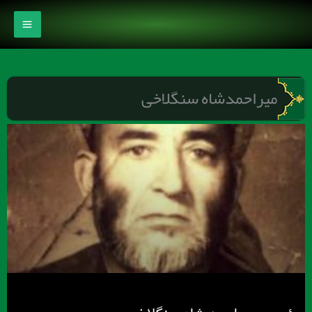
رش
ه
حتوا
میراحمدشاه سنگلاخی