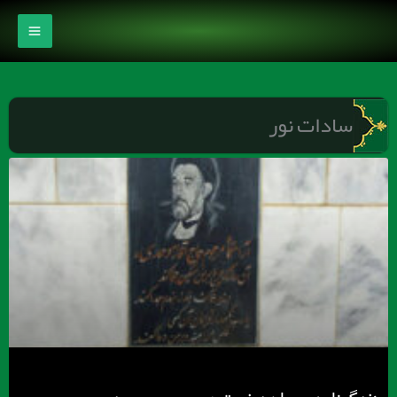
رش
ه
حتوا
سادات نور