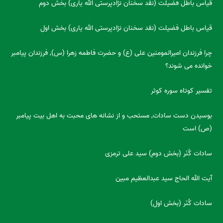
قیاس باطل فضیلت (نقد سخنان نژادپرستی الله یاری) بخش دوم
قیاس باطل فضیلت (نقد سخنان نژادپرستی الله یاری) بخش اول
چرا فرزندان امیرالمومنین علی (ع) و حضرت فاطمه زهرا (س), فرزندان پیامبر
خوانده می شوند؟
تفسیر کوتاه سوره کوثر
بوسیدن دست سادات, مستحب و از نشانه های محبت به اهل بیت پیامبر
(ص) است
سادات کُنَر (بخش دوم) سید علی ترمزی
آیت الله الحاج سید عبدالعظیم مبین
سادات کُنَر (بخش اول)