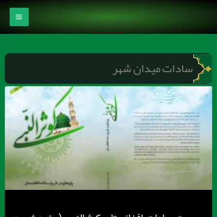
رش
ه
حتوا
سادات میدان شهر