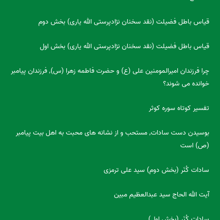
قیاس باطل فضیلت (نقد سخنان نژادپرستی الله یاری) بخش دوم
قیاس باطل فضیلت (نقد سخنان نژادپرستی الله یاری) بخش اول
چرا فرزندان امیرالمومنین علی (ع) و حضرت فاطمه زهرا (س), فرزندان پیامبر
خوانده می شوند؟
تفسیر کوتاه سوره کوثر
بوسیدن دست سادات, مستحب و از نشانه های محبت به اهل بیت پیامبر
(ص) است
سادات کُنَر (بخش دوم) سید علی ترمزی
آیت الله الحاج سید عبدالعظیم مبین
سادات کُنَر (بخش اول)