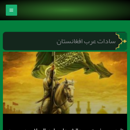
رش
ه
حتوا
سادات عرب افغانستان