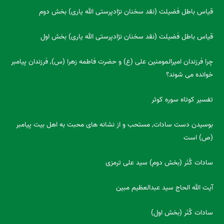
قیاس باطل فضیلت (نقد سخنان نژادپرستی الله یاری) بخش دوم
قیاس باطل فضیلت (نقد سخنان نژادپرستی الله یاری) بخش اول
چرا فرزندان امیرالمومنین علی (ع) و حضرت فاطمه زهرا (س), فرزندان پیامبر
خوانده می شوند؟
تفسیر کوتاه سوره کوثر
بوسیدن دست سادات, مستحب و از نشانه های محبت به اهل بیت پیامبر
(ص) است
سادات کُنَر (بخش دوم) سید علی ترمزی
آیت الله الحاج سید عبدالعظیم مبین
سادات کُنَر (بخش اول)