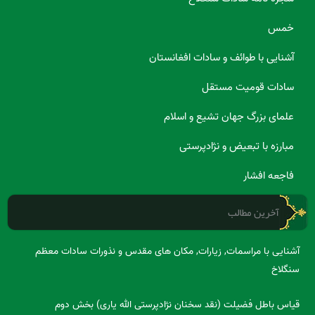
خمس
آشنایی با طوائف و سادات افغانستان
سادات قومیت مستقل
علمای بزرگ جهان تشیع و اسلام
مبارزه با تبعیض و نژادپرستی
فاجعه افشار
آخرین مطالب
آشنایی با مراسمات, زیارات, مکان های مقدس و نذورات سادات معظم
سنگلاخ
قیاس باطل فضیلت (نقد سخنان نژادپرستی الله یاری) بخش دوم