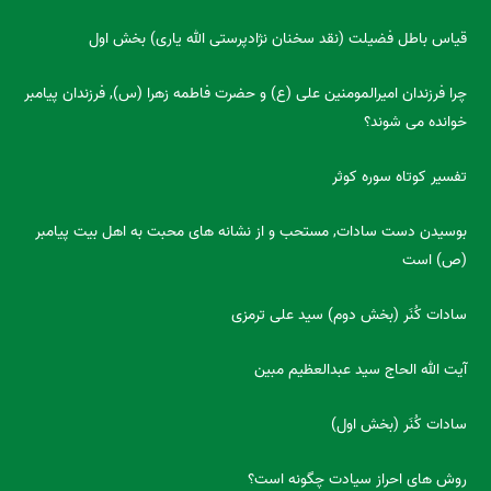
قیاس باطل فضیلت (نقد سخنان نژادپرستی الله یاری) بخش اول
چرا فرزندان امیرالمومنین علی (ع) و حضرت فاطمه زهرا (س), فرزندان پیامبر
خوانده می شوند؟
تفسیر کوتاه سوره کوثر
بوسیدن دست سادات, مستحب و از نشانه های محبت به اهل بیت پیامبر
(ص) است
سادات کُنَر (بخش دوم) سید علی ترمزی
آیت الله الحاج سید عبدالعظیم مبین
سادات کُنَر (بخش اول)
روش های احراز سیادت چگونه است؟