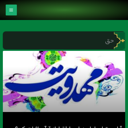
رش
ه
حتوا
حق