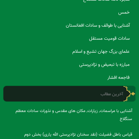
خمس
آشنایی با طوائف و سادات افغانستان
سادات قومیت مستقل
علمای بزرگ جهان تشیع و اسلام
مبارزه با تبعیض و نژادپرستی
فاجعه افشار
آخرین مطالب
آشنایی با مراسمات, زیارات, مکان های مقدس و نذورات سادات معظم
سنگلاخ
قیاس باطل فضیلت (نقد سخنان نژادپرستی الله یاری) بخش دوم