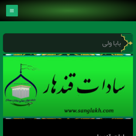
رش
ه
حتوا
بابا ولی