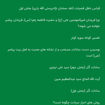
قیاس باطل فضیلت (نقد سخنان نژادپرستی الله یاری) بخش اول
چرا فرزندان امیرالمومنین علی (ع) و حضرت فاطمه زهرا (س), فرزندان پیامبر
خوانده می شوند؟
تفسیر کوتاه سوره کوثر
بوسیدن دست سادات, مستحب و از نشانه های محبت به اهل بیت پیامبر
(ص) است
سادات کُنَر (بخش دوم) سید علی ترمزی
آیت الله الحاج سید عبدالعظیم مبین
سادات کُنَر (بخش اول)
روش های احراز سیادت چگونه است؟