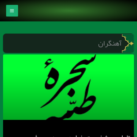
رش
ه
حتوا
آهنگران