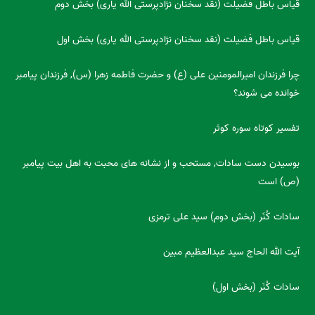
قیاس باطل فضیلت (نقد سخنان نژادپرستی الله یاری) بخش دوم
قیاس باطل فضیلت (نقد سخنان نژادپرستی الله یاری) بخش اول
چرا فرزندان امیرالمومنین علی (ع) و حضرت فاطمه زهرا (س), فرزندان پیامبر
خوانده می شوند؟
تفسیر کوتاه سوره کوثر
بوسیدن دست سادات, مستحب و از نشانه های محبت به اهل بیت پیامبر
(ص) است
سادات کُنَر (بخش دوم) سید علی ترمزی
آیت الله الحاج سید عبدالعظیم مبین
سادات کُنَر (بخش اول)