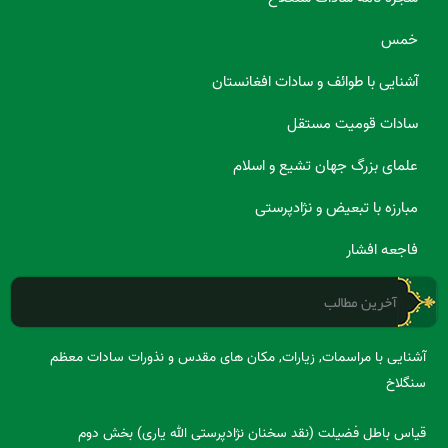
خمس
آشنایی با طوائف و سادات افغانستان
سادات قومیت مستقل
علمای بزرگ جهان تشیع و اسلام
مبارزه با تبعیض و نژادپرستی
فاجعه افشار
آخرین مطالب
آشنایی با مراسمات, زیارات, مکان های مقدس و نذورات سادات معظم
سنگلاخ
قیاس باطل فضیلت (نقد سخنان نژادپرستی الله یاری) بخش دوم