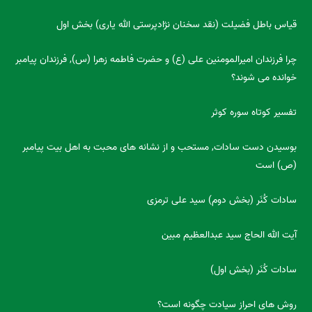
قیاس باطل فضیلت (نقد سخنان نژادپرستی الله یاری) بخش اول
چرا فرزندان امیرالمومنین علی (ع) و حضرت فاطمه زهرا (س), فرزندان پیامبر
خوانده می شوند؟
تفسیر کوتاه سوره کوثر
بوسیدن دست سادات, مستحب و از نشانه های محبت به اهل بیت پیامبر
(ص) است
سادات کُنَر (بخش دوم) سید علی ترمزی
آیت الله الحاج سید عبدالعظیم مبین
سادات کُنَر (بخش اول)
روش های احراز سیادت چگونه است؟