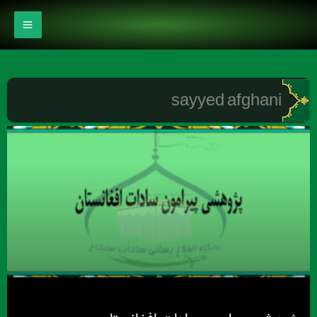
رش
ه
حتوا
sayyed afghani