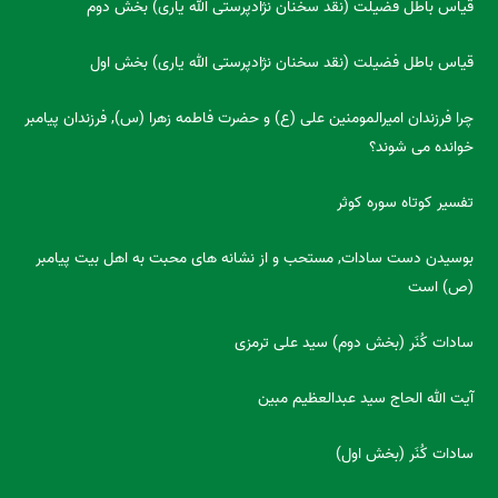
قیاس باطل فضیلت (نقد سخنان نژادپرستی الله یاری) بخش دوم
قیاس باطل فضیلت (نقد سخنان نژادپرستی الله یاری) بخش اول
چرا فرزندان امیرالمومنین علی (ع) و حضرت فاطمه زهرا (س), فرزندان پیامبر
خوانده می شوند؟
تفسیر کوتاه سوره کوثر
بوسیدن دست سادات, مستحب و از نشانه های محبت به اهل بیت پیامبر
(ص) است
سادات کُنَر (بخش دوم) سید علی ترمزی
آیت الله الحاج سید عبدالعظیم مبین
سادات کُنَر (بخش اول)