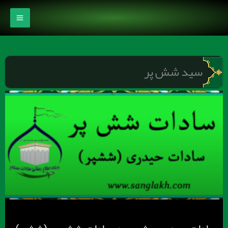
رش
ه
حتوا
سید شش پر